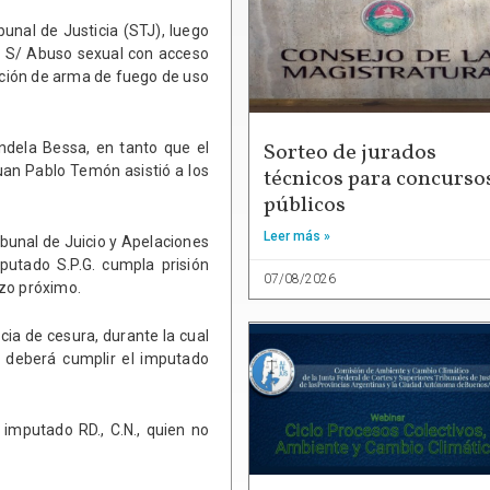
bunal de Justicia (STJ), luego
N. S/ Abuso sexual con acceso
ción de arma de fuego de uso
Sorteo de jurados
andela Bessa, en tanto que el
Juan Pablo Temón asistió a los
técnicos para concurso
públicos
Leer más »
ibunal de Juicio y Apelaciones
putado S.P.G. cumpla prisión
07/08/2026
rzo próximo.
ncia de cesura, durante la cual
 deberá cumplir el imputado
imputado RD., C.N., quien no