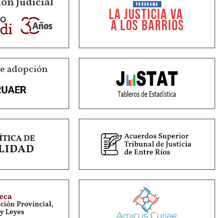
ón Judicial
de adopción