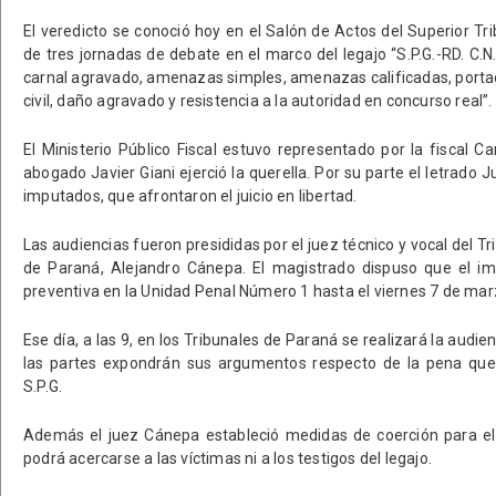
El veredicto se conoció hoy en el Salón de Actos del Superior Tri
de tres jornadas de debate en el marco del legajo “S.P.G.-RD. C.
carnal agravado, amenazas simples, amenazas calificadas, porta
civil, daño agravado y resistencia a la autoridad en concurso real”.
El Ministerio Público Fiscal estuvo representado por la fiscal C
abogado Javier Giani ejerció la querella. Por su parte el letrado 
imputados, que afrontaron el juicio en libertad.
Las audiencias fueron presididas por el juez técnico y vocal del Tr
de Paraná, Alejandro Cánepa. El magistrado dispuso que el im
preventiva en la Unidad Penal Número 1 hasta el viernes 7 de ma
Ese día, a las 9, en los Tribunales de Paraná se realizará la audie
las partes expondrán sus argumentos respecto de la pena que
S.P.G.
Además el juez Cánepa estableció medidas de coerción para el 
podrá acercarse a las víctimas ni a los testigos del legajo.