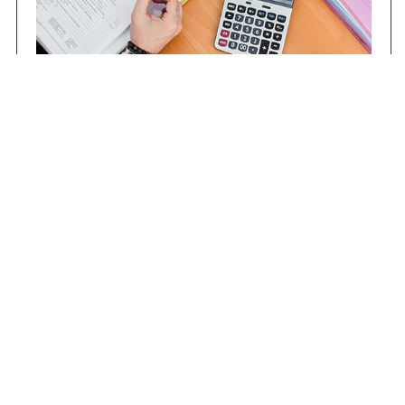
Contrataciones
Compras STJ
Firma Digital
Gestiones Internas
Institucional
Funcional
Jurisdiccional