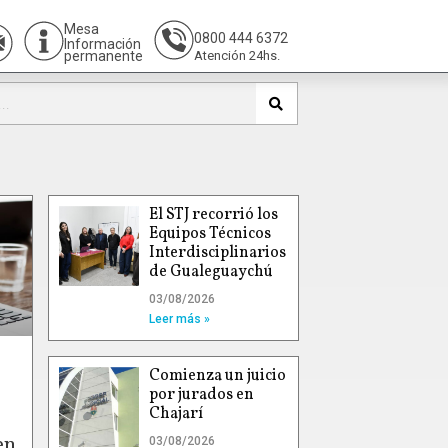
Mesa
0800 444 6372
Información
permanente
Atención 24hs.
El STJ recorrió los
Equipos Técnicos
Interdisciplinarios
de Gualeguaychú
03/08/2026
Leer más »
Comienza un juicio
por jurados en
Chajarí
en
03/08/2026