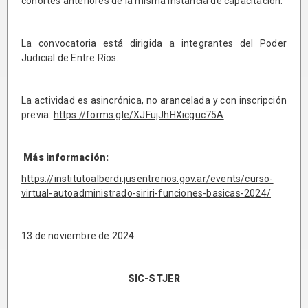
cohortes anteriores de la misma instancia de capacitación.
La convocatoria está dirigida a integrantes del Poder
Judicial de Entre Ríos.
La actividad es asincrónica, no arancelada y con inscripción
previa:
https://forms.gle/XJFujJhHXicguc75A
Más información:
https://institutoalberdi.jusentrerios.gov.ar/events/curso-
virtual-autoadministrado-siriri-funciones-basicas-2024/
13 de noviembre de 2024
SIC-STJER