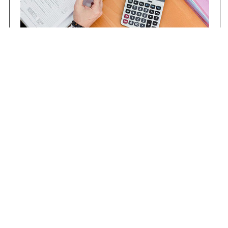
Contrataciones
Compras STJ
Firma Digital
Gestiones Internas
Institucional
Funcional
Jurisdiccional