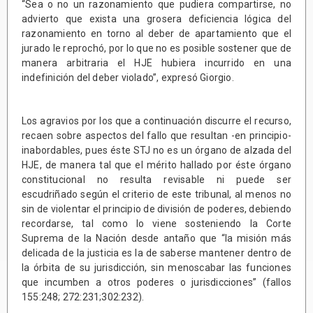
“Sea o no un razonamiento que pudiera compartirse, no
advierto que exista una grosera deficiencia lógica del
razonamiento en torno al deber de apartamiento que el
jurado le reprochó, por lo que no es posible sostener que de
manera arbitraria el HJE hubiera incurrido en una
indefinición del deber violado”, expresó Giorgio.
Los agravios por los que a continuación discurre el recurso,
recaen sobre aspectos del fallo que resultan -en principio-
inabordables, pues éste STJ no es un órgano de alzada del
HJE, de manera tal que el mérito hallado por éste órgano
constitucional no resulta revisable ni puede ser
escudriñado según el criterio de este tribunal, al menos no
sin de violentar el principio de división de poderes, debiendo
recordarse, tal como lo viene sosteniendo la Corte
Suprema de la Nación desde antaño que “la misión más
delicada de la justicia es la de saberse mantener dentro de
la órbita de su jurisdicción, sin menoscabar las funciones
que incumben a otros poderes o jurisdicciones” (fallos
155:248; 272:231;302:232).