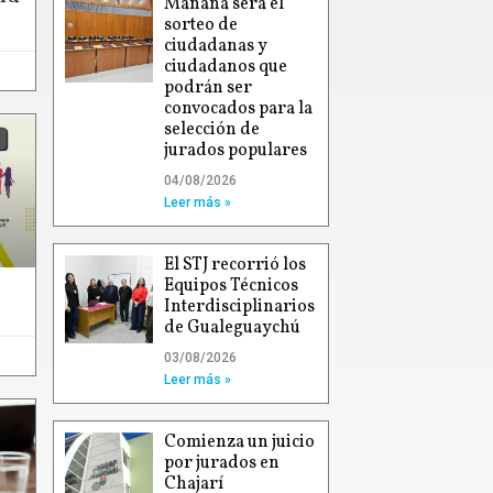
Mañana será el
sorteo de
ciudadanas y
ciudadanos que
podrán ser
convocados para la
selección de
jurados populares
04/08/2026
Leer más »
El STJ recorrió los
Equipos Técnicos
Interdisciplinarios
de Gualeguaychú
03/08/2026
Leer más »
Comienza un juicio
por jurados en
Chajarí