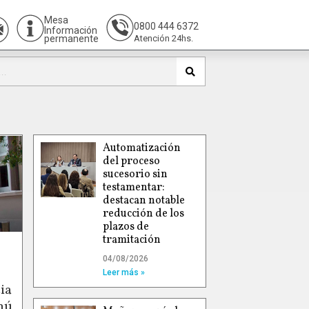
Mesa
0800 444 6372
Información
permanente
Atención 24hs.
Automatización
del proceso
sucesorio sin
testamentar:
destacan notable
reducción de los
plazos de
tramitación
04/08/2026
Leer más »
ia
hú