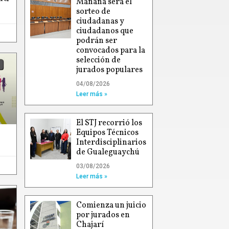
Mañana será el
sorteo de
ciudadanas y
ciudadanos que
podrán ser
convocados para la
selección de
jurados populares
04/08/2026
Leer más »
El STJ recorrió los
Equipos Técnicos
Interdisciplinarios
de Gualeguaychú
03/08/2026
Leer más »
Comienza un juicio
por jurados en
Chajarí