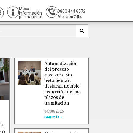
Mesa
0800 444 6372
Información
permanente
Atención 24hs.
Automatización
del proceso
sucesorio sin
testamentar:
destacan notable
reducción de los
plazos de
tramitación
04/08/2026
Leer más »
ia
hú