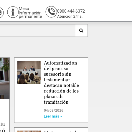
Mesa
0800 444 6372
Información
permanente
Atención 24hs.
Automatización
del proceso
sucesorio sin
testamentar:
destacan notable
reducción de los
plazos de
tramitación
04/08/2026
Leer más »
ia
hú