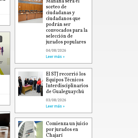
Mañana será el
sorteo de
ciudadanas y
ciudadanos que
podrán ser
convocados para la
selección de
jurados populares
04/08/2026
Leer más »
El STJ recorrió los
Equipos Técnicos
Interdisciplinarios
de Gualeguaychú
03/08/2026
Leer más »
Comienza un juicio
por jurados en
Chajarí