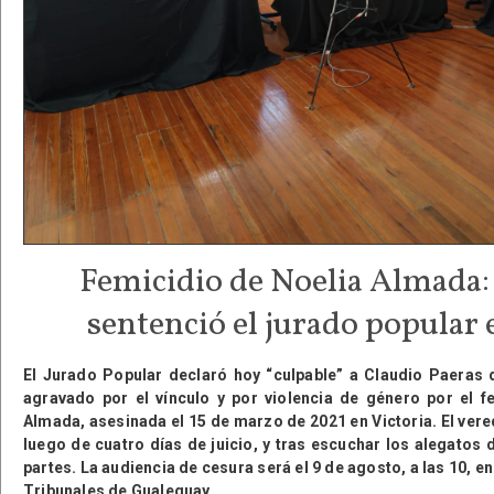
Femicidio de Noelia Almada:
sentenció el jurado popular 
El Jurado Popular declaró hoy “culpable” a Claudio Paeras 
agravado por el vínculo y por violencia de género por el f
Almada, asesinada el 15 de marzo de 2021 en Victoria. El vere
luego de cuatro días de juicio, y tras escuchar los alegatos 
partes. La audiencia de cesura será el 9 de agosto, a las 10, en
Tribunales de Gualeguay.