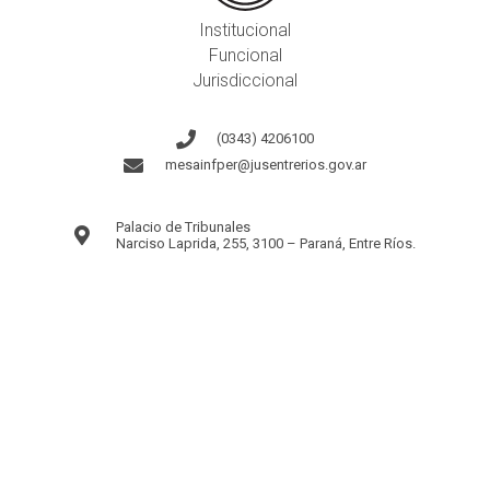
Institucional
Funcional
Jurisdiccional
(0343) 4206100
mesainfper@jusentrerios.gov.ar
Palacio de Tribunales
Narciso Laprida, 255, 3100 – Paraná, Entre Ríos.