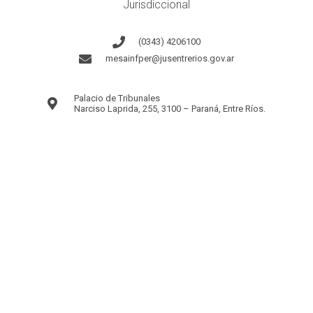
Jurisdiccional
(0343) 4206100
mesainfper@jusentrerios.gov.ar
Palacio de Tribunales
Narciso Laprida, 255, 3100 – Paraná, Entre Ríos.