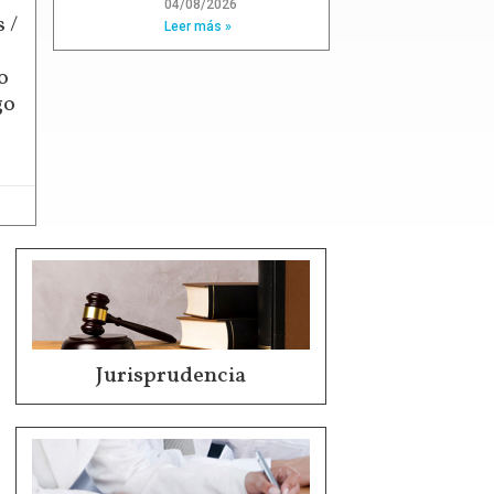
04/08/2026
 /
Leer más »
o
go
Jurisprudencia