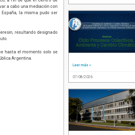
co, a fin de que el Centro de
evar a cabo una mediación con
n, España, la misma pudo ser
Feresin, resultando designado
uto.
que hasta el momento solo se
ública Argentina.
Leer más »
07/08/2026