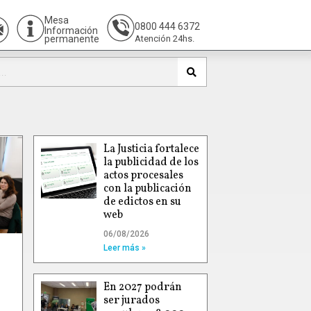
Mesa
0800 444 6372
Información
permanente
Atención 24hs.
La Justicia fortalece
la publicidad de los
actos procesales
con la publicación
de edictos en su
web
06/08/2026
Leer más »
En 2027 podrán
ser jurados