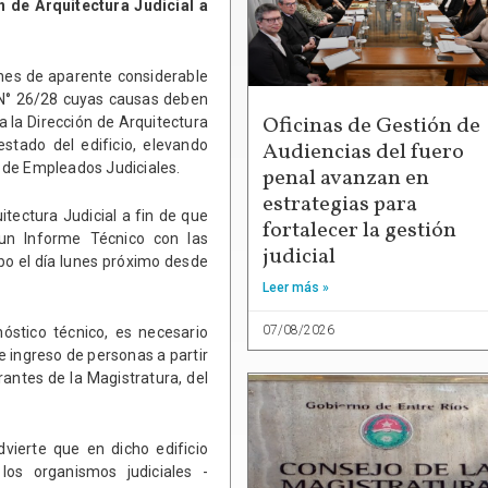
 de Arquitectura Judicial a
nes de aparente considerable
e N° 26/28 cuyas causas deben
Oficinas de Gestión de
 a la Dirección de Arquitectura
estado del edificio, elevando
Audiencias del fuero
n de Empleados Judiciales.
penal avanzan en
estrategias para
itectura Judicial a fin de que
fortalecer la gestión
 un Informe Técnico con las
judicial
bo el día lunes próximo desde
Leer más »
07/08/2026
nóstico técnico, es necesario
e ingreso de personas a partir
rantes de la Magistratura, del
vierte que en dicho edificio
los organismos judiciales -