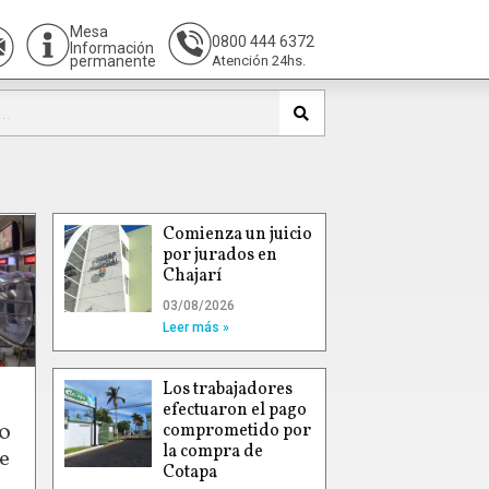
Mesa
0800 444 6372
Información
permanente
Atención 24hs.
Comienza un juicio
por jurados en
Chajarí
03/08/2026
Leer más »
Los trabajadores
efectuaron el pago
00
comprometido por
la compra de
e
Cotapa