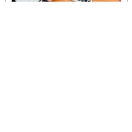
Contrataciones
Compras STJ
Firma Digital
Gestiones Internas
Institucional
Funcional
Jurisdiccional
(0343) 4206100