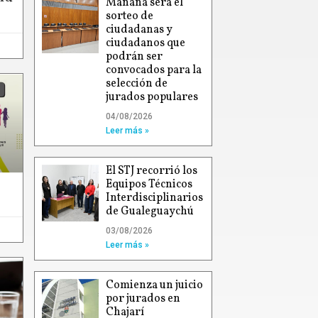
Mañana será el
sorteo de
ciudadanas y
ciudadanos que
podrán ser
convocados para la
selección de
jurados populares
04/08/2026
Leer más »
El STJ recorrió los
Equipos Técnicos
Interdisciplinarios
de Gualeguaychú
03/08/2026
Leer más »
Comienza un juicio
por jurados en
Chajarí