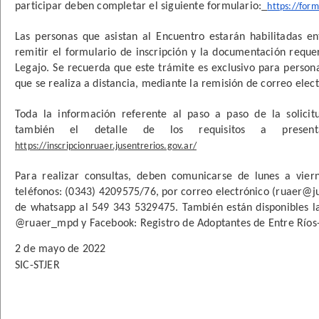
participar deben completar el siguiente formulario:
https://fo
Las personas que asistan al Encuentro estarán habilitadas en
remitir el formulario de inscripción y la documentación requer
Legajo. Se recuerda que este trámite es exclusivo para persona
que se realiza a distancia, mediante la remisión de correo elect
Toda la información referente al paso a paso de la solicitu
https://inscripcionruaer.jusentrerios.gov.ar/
Para realizar consultas, deben comunicarse de lunes a viern
teléfonos: (0343) 4209575/76, por correo electrónico (ruaer@jus
de whatsapp al 549 343 5329475. También están disponibles las
@ruaer_mpd y Facebook: Registro de Adoptantes de Entre Ríos
2 de mayo de 2022
SIC-STJER