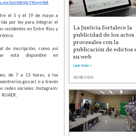
rms.gle/SuVWRQScY9ExyH9k8
tre el 5 y el 19 de mayo a 
ida por ley para integrar el 
La Justicia fortalece la
s residentes en Entre Ríos y 
publicidad de los actos
rónico.
procesales con la
publicación de edictos 
d de inscripción, como así 
su web
también el detalle de los requisitos a presentar está disponible en 
Leer más »
es, de 7 a 13 horas, a los 
06/08/2026
entrerios.gov.ar) o a través 
 redes sociales: Instagram: 
- RUAER.