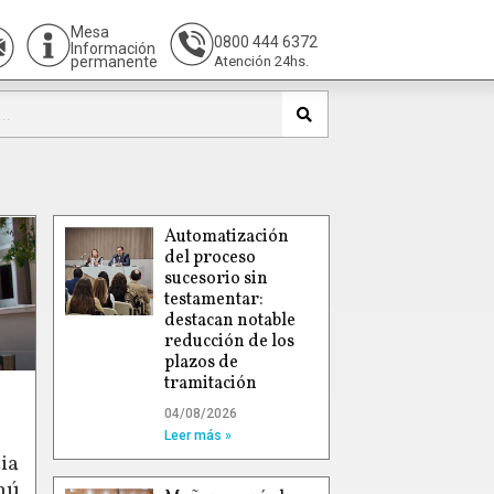
Mesa
0800 444 6372
Información
permanente
Atención 24hs.
Automatización
del proceso
sucesorio sin
testamentar:
destacan notable
reducción de los
plazos de
tramitación
04/08/2026
Leer más »
ia
hú