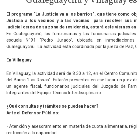
Gualeguaychú y Villaguay es
El programa “La Justicia va a los barrios”, que tiene como obj
Justicia a los vecinos y a las vecinas para resolver sus 
judicial cerca de su zona de residencia, estará este viernes e
En Gualeguaychú, los funcionarias y las funcionarias judiciale
escuela Nº91 “Pedro Jurado”, ubicada en inmediaciones
Gualeguaychú. La actividad está coordinada por la jueza de Paz, C
En Villaguay
En Villaguay, la actividad será de 8.30 a 12, en el Centro Comunit
del Barrio “Las Rosas”. Estarán presentes en ese lugar un juez d
un agente fiscal, funcionarios judiciales del Juzgado de Fam
Integrantes del Equipo Técnico Interdisciplinario.
¿Qué consultas y trámites se pueden hacer?
Ante el Defensor Público:
• Atención y asesoramiento en materia de cuota alimentaria, rég
restricción a la capacidad.