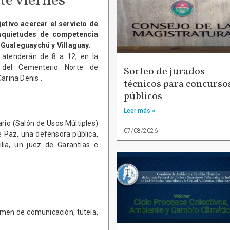
te viernes
etivo acercar el servicio de
inquietudes de competencia
n Gualeguaychú y Villaguay.
s atenderán de 8 a 12, en la
 del Cementerio Norte de
Sorteo de jurados
arina Denis .
técnicos para concurso
públicos
Leer más »
ario (Salón de Usos Múltiples)
07/08/2026
e Paz, una defensora pública,
ilia, un juez de Garantías e
imen de comunicación, tutela,