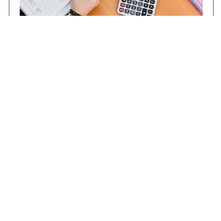
Contrataciones
Compras STJ
Firma Digital
Gestiones Internas
Institucional
Funcional
Jurisdiccional