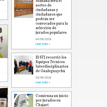
Mañana será el
sorteo de
ciudadanas y
ciudadanos que
podrán ser
convocados para la
selección de
jurados populares
04/08/2026
Leer más »
El STJ recorrió los
Equipos Técnicos
Interdisciplinarios
de Gualeguaychú
03/08/2026
Leer más »
Comienza un juicio
por jurados en
Chajarí