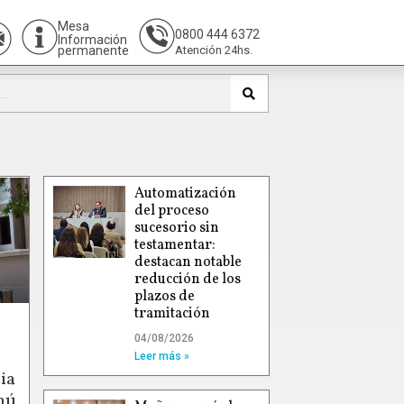
Mesa
0800 444 6372
Información
permanente
Atención 24hs.
Automatización
del proceso
sucesorio sin
testamentar:
destacan notable
reducción de los
plazos de
tramitación
04/08/2026
Leer más »
ia
hú