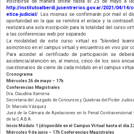
inscribirse de manera online hasta el 25 de mayo a las
http://institutoalberdi.jusentrerios.gov.ar/2021/04/14/
etica-judicial/
. Las mismas se confirmarán por mail el dí
oportunidad en la que se remitirá el enlace y la contrase
realizará una sola inscripción para la totalidad del curso vir
a las conferencias web por separado.
La modalidad de este curso virtual es “blended learni
asincrónico en el campus virtual y encuentros en vivo por 
Para acceder al certificado de participación se debe
asistencia/atención en, al menos, cinco de los seis encu
cuestionarios de cierre de cada módulo en el campus virtual
Cronograma
Miércoles 26 de mayo – 17h
Conferencias Magistrales
Dra. Claudina Xamena
Secretaria del Juzgado de Concursos y Quiebras del Poder Judicial
Dr. Marcelo Vázquez
Juez de la Cámara de Apelaciones en lo Penal Contravencional y
de la C.A.B.A.
Inicio Módulo 1 (disponible en el Campus Virtual hasta el día 2
Miércoles 9 de junio – 17h Conferencias Magistrales