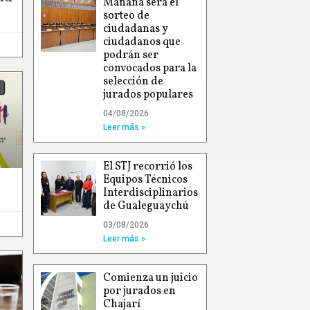
Mañana será el
sorteo de
ciudadanas y
ciudadanos que
podrán ser
convocados para la
selección de
jurados populares
04/08/2026
Leer más »
El STJ recorrió los
Equipos Técnicos
Interdisciplinarios
de Gualeguaychú
03/08/2026
Leer más »
Comienza un juicio
por jurados en
Chajarí