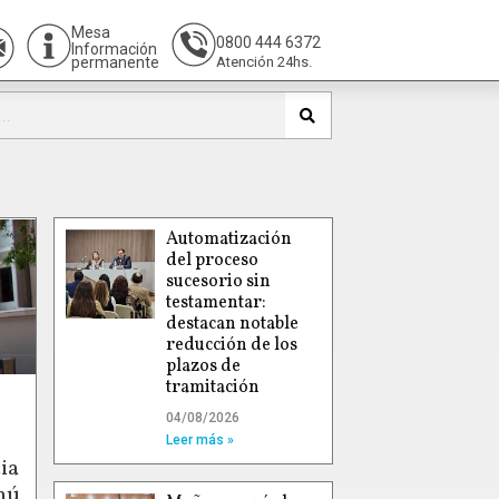
Mesa
0800 444 6372
Información
permanente
Atención 24hs.
Automatización
del proceso
sucesorio sin
testamentar:
destacan notable
reducción de los
plazos de
tramitación
04/08/2026
Leer más »
ia
hú