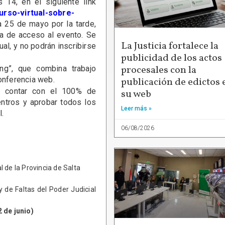
 14, en el siguiente link
curso-virtual-sobre-
a 25 de mayo por la tarde,
ña de acceso al evento. Se
La Justicia fortalece la
tual, y no podrán inscribirse
publicidad de los actos
procesales con la
ng”, que combina trabajo
conferencia web.
publicación de edictos 
rá contar con el 100% de
su web
entros y aprobar todos los
Leer más »
.
06/08/2026
 de la Provincia de Salta
 de Faltas del Poder Judicial
2 de junio)