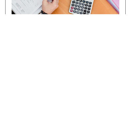
Contrataciones
Compras STJ
Firma Digital
Gestiones Internas
Institucional
Funcional
Jurisdiccional