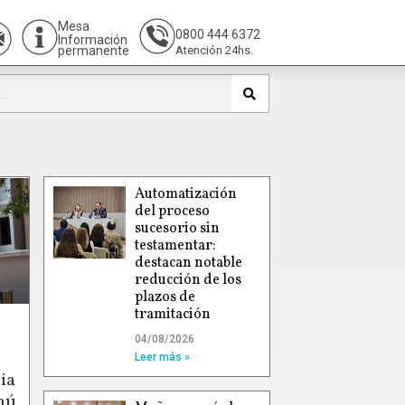
Mesa
0800 444 6372
Información
permanente
Atención 24hs.
Automatización
del proceso
sucesorio sin
testamentar:
destacan notable
reducción de los
plazos de
tramitación
04/08/2026
Leer más »
ia
hú