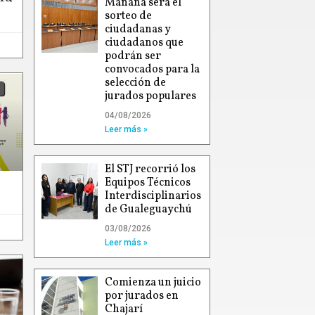
Mañana será el
sorteo de
ciudadanas y
ciudadanos que
podrán ser
convocados para la
selección de
jurados populares
04/08/2026
Leer más »
El STJ recorrió los
Equipos Técnicos
Interdisciplinarios
de Gualeguaychú
03/08/2026
Leer más »
Comienza un juicio
por jurados en
Chajarí