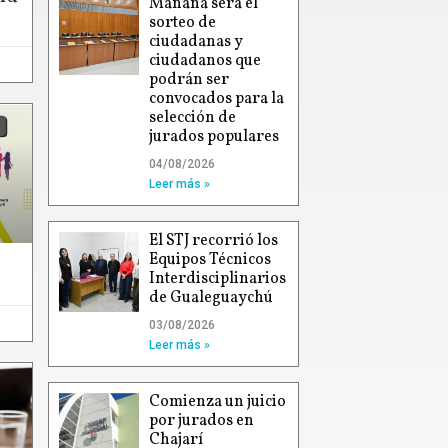
Mañana será el
sorteo de
ciudadanas y
ciudadanos que
podrán ser
convocados para la
selección de
jurados populares
04/08/2026
Leer más »
El STJ recorrió los
Equipos Técnicos
Interdisciplinarios
de Gualeguaychú
03/08/2026
Leer más »
Comienza un juicio
por jurados en
Chajarí