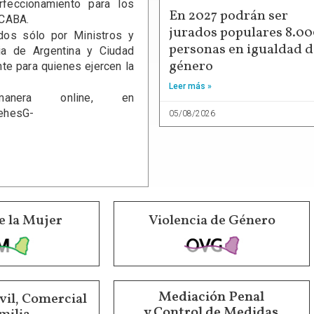
rfeccionamiento para los
En 2027 podrán ser
 CABA.
jurados populares 8.0
dos sólo por Ministros y
personas en igualdad d
ia de Argentina y Ciudad
género
te para quienes ejercen la
Leer más »
anera online, en
ehesG-
05/08/2026
e la Mujer
Violencia de Género
Mediación Penal
vil, Comercial
y Control de Medidas