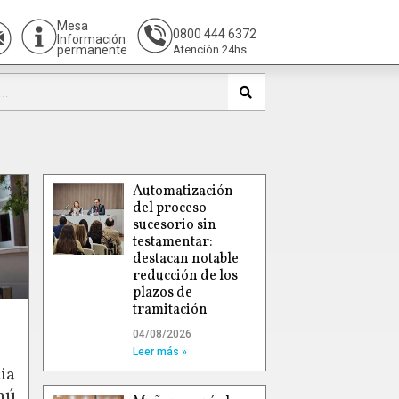
Mesa
0800 444 6372
Información
permanente
Atención 24hs.
Automatización
del proceso
sucesorio sin
testamentar:
destacan notable
reducción de los
plazos de
tramitación
04/08/2026
Leer más »
ia
hú