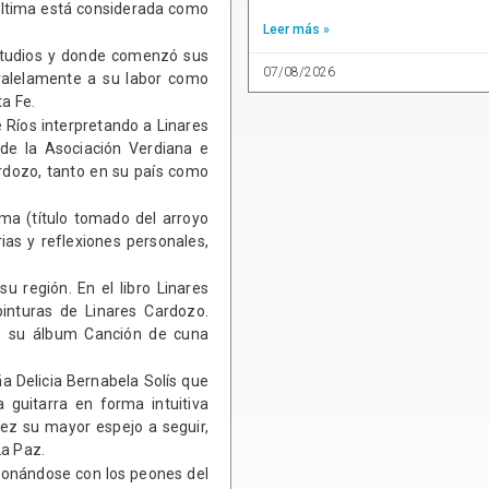
a última está considerada como
Leer más »
estudios y donde comenzó sus
07/08/2026
aralelamente a su labor como
a Fe.
Ríos interpretando a Linares
 de la Asociación Verdiana e
ardozo, tanto en su país como
oma (título tomado del arroyo
as y reflexiones personales,
su región. En el libro Linares
inturas de Linares Cardozo.
e su álbum Canción de cuna
a Delicia Bernabela Solís que
a guitarra en forma intuitiva
 vez su mayor espejo a seguir,
La Paz.
cionándose con los peones del