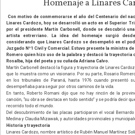
Homenaje a Linares Ca
Con motivo de conmemorarse el año del Centenario del nac
Linares Cardozo, hoy se desarrolló un acto en el Superior Tr
por el presidente Martín Carbonell, donde se descubrió una
artista entrerriano. La idea del homenaje surgió desde
considerando que Linares Cardozo se desempeñó en el poder
Juzgado Nº1 Civil y Comercial. Estuvo presente la ministra de
Romero quien hizo uso de la palabra y destacó la trayectoria 
Rosalba, hija del poeta y su cuñada Adriana Calvo.
Martín Carbonell destacó la figura y trayectoria de Linares Cardo
que lo muestra como un visionario. Por su parte, Rosario Romer
en los tribunales de Paraná, hasta 1976 cuando presentó su
desempeñaba para seguir por otros caminos de la vida.
En tanto, Roberto Romani dijo que no hay rincón de la provi
canción, “su obra se destaca en todo sentido” y se podría decir que
recorrido todo el mundo.
Del descubrimiento de las placas participaron el vocal Bernard
Medina y Claudia Mizawak, y autoridades provinciales y municipal
Historia y trayectoria
Linares Cardozo, nombre artístico de Rubén Manuel Martínez Solí