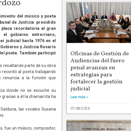
rdozo
imiento del músico y poeta
ibunal de Justicia presidido
 placa recordatoria al gran
 el gobierno entrerriano,
 judicial hasta 1976 en el
 Gobierno y Justicia Rosario
Oficinas de Gestión de
del poeta. También participó
Audiencias del fuero
zo resaltando parte de su obra
penal avanzan en
o recordó al poeta trabajando
estrategias para
 renuncia a la función que
fortalecer la gestión
judicial
ncia donde no se escuche su
 gracias a él la chamarrita ha
Leer más »
07/08/2026
o Salduna, las vocales Susana
es.
s, fue un músico, compositor,