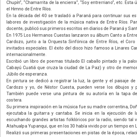
Chupín”, “Chamarrita de la encierra”, “Soy entrerriano”, etc. Est
el Himno de Entre Ríos.
En la década del 40 se trasladó a Paraná para continuar sus 
labores de investigación de la música nativa de Entre Ríos. P
docente, publicó sus primeros escritos en diarios de Paraná y Sant
En 1975 Los Hermanos Cuestas lanzaron su álbum Canto a Entre 
Cardozo, junto a la Orquesta Sinfónica de Entre Ríos, el Coro
invitados especiales. El éxito del disco hizo famoso a Linares C
internacionalmente.
Escribió un libro de poemas titulado El caballo pintado y la pal
Cabayú Cuatiá que cruza la ciudad de La Paz) y otro de memori
Júbilo de esperanza.
En pintura se dedicó a registrar la luz, la gente y el paisaje de 
Cardozo y yo, de Néstor Cuesta, pueden verse los dibujos y p
También puede verse una pintura de su autoría en la tapa d
costera.
Su primera inspiración en la música fue su madre correntina, Doñ
ejecutaba la guitarra y cantaba. Se inicia en la ejecución de l
escuchando grandes artistas folklóricos por la radio, siendo tal
Atahualpa Yupanqui, que en los 30 había vivido por un tiempo en 
Realizó sus primeras presentaciones en pistas de la época, rela