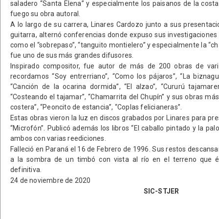
saladero “Santa Elena” y especialmente los paisanos de la cost
fuego su obra autoral.
A lo largo de su carrera, Linares Cardozo junto a sus presentac
guitarra, alternó conferencias donde expuso sus investigaciones 
como el “sobrepaso”, “tanguito montielero” y especialmente la “ch
fue uno de sus más grandes difusores.
Inspirado compositor, fue autor de más de 200 obras de var
recordamos “Soy entrerriano”, “Como los pájaros”, “La biznaguita
“Canción de la ocarina dormida”, “El alzao”, “Cururú tajamarer
“Costeando el tajamar”, “Chamarrita del Chupín” y sus obras má
costera”, “Peoncito de estancia”, “Coplas felicianeras”.
Estas obras vieron la luz en discos grabados por Linares para pr
“Microfón”. Publicó además los libros “El caballo pintado y la pa
ambos con varias reediciones.
Falleció en Paraná el 16 de Febrero de 1996. Sus restos descansa
a la sombra de un timbó con vista al río en el terreno que 
definitiva.
24 de noviembre de 2020
SIC-STJER