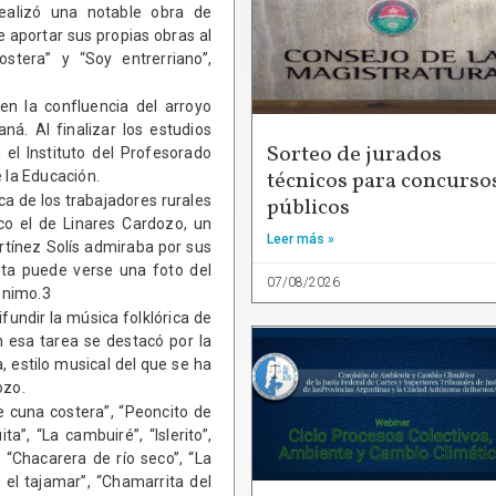
Realizó una notable obra de
e aportar sus propias obras al
stera” y “Soy entrerriano”,
en la confluencia del arroyo
á. Al finalizar los estudios
Sorteo de jurados
n el Instituto del Profesorado
técnicos para concurso
 la Educación.
ca de los trabajadores rurales
públicos
o el de Linares Cardozo, un
Leer más »
rtínez Solís admiraba por sus
sta puede verse una foto del
07/08/2026
ónimo.3
fundir la música folklórica de
 esa tarea se destacó por la
, estilo musical del que se ha
ozo.
 cuna costera”, “Peoncito de
a”, “La cambuiré”, “Islerito”,
, “Chacarera de río seco”, “La
 el tajamar”, “Chamarrita del