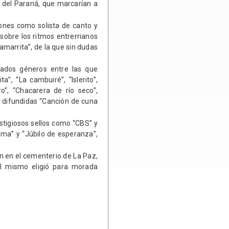
a del Paraná, que marcarían a
iones como solista de canto y
sobre los ritmos entrerrianos
amarrita”, de la que sin dudas
iados géneros entre las que
”, “La cambuiré”, “Islerito”,
o”, “Chacarera de río seco”,
s difundidas “Canción de cuna
estigiosos sellos como “CBS” y
loma” y “Júbilo de esperanza”,
n en el cementerio de La Paz,
él mismo eligió para morada