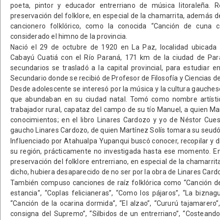
poeta, pintor y educador entrerriano de música litoraleña. 
preservación del folklore, en especial de la chamarrita, además d
cancionero folklórico, como la conocida “Canción de cuna co
considerado el himno de la provincia.
Nació el 29 de octubre de 1920 en La Paz, localidad ubicada 
Cabayú Cuatiá con el Río Paraná, 171 km de la ciudad de Paran
secundarios se trasladó a la capital provincial, para estudiar e
Secundario donde se recibió de Profesor de Filosofía y Ciencias de
Desde adolescente se interesó por la música y la cultura gauches
que abundaban en su ciudad natal. Tomó como nombre artístic
trabajador rural, capataz del campo de su tío Manuel, a quien Ma
conocimientos; en el libro Linares Cardozo y yo de Néstor Cue
gaucho Linares Cardozo, de quien Martínez Solís tomara su seud
Influenciado por Atahualpa Yupanqui buscó conocer, recopilar y di
su región, prácticamente no investigada hasta ese momento. En
preservación del folklore entrerriano, en especial de la chamarrita
dicho, hubiera desaparecido de no ser por la obra de Linares Card
También compuso canciones de raíz folklórica como “Canción de
estancia”, “Coplas felicianeras”, “Como los pájaros”, “La biznaguit
“Canción de la ocarina dormida”, “El alzao”, “Cururú tajamarero”
consigna del Supremo”, “Silbidos de un entrerriano”, “Costeando