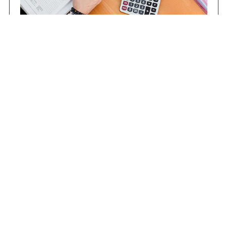
Contrataciones
Compras STJ
Firma Digital
Gestiones Internas
Institucional
Funcional
Jurisdiccional