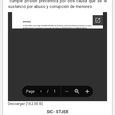
cumple prisión preventiva por otra causa que se le
sustanció por abuso y corrupción de menores.
Descargar [162.00 B]
SIC- STJER