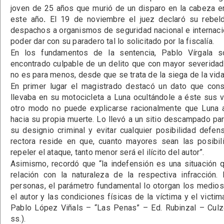
joven de 25 años que murió de un disparo en la cabeza en
este año
.
El 19 de noviembre el juez declaró su rebeld
despachos a organismos de seguridad nacional e internaci
poder dar con su paradero tal lo solicitado por la fiscalía.
En los fundamentos de la sentencia, Pablo Vírgala 
encontrado culpable de un delito que con mayor severidad 
no es para menos, desde que se trata de la siega de la vid
En primer lugar el magistrado destacó un dato que cons
llevaba en su motocicleta a Luna ocultándole a éste sus 
otro modo no puede explicarse racionalmente que Luna 
hacia su propia muerte. Lo llevó a un sitio descampado par
su designio criminal y evitar cualquier posibilidad defens
rectora reside en que, cuanto mayores sean las posibil
repeler el ataque, tanto menor será el ilícito del autor”.
Asimismo, recordó que “la indefensión es una situación 
relación con la naturaleza de la respectiva infracción.
personas, el parámetro fundamental lo otorgan los medio
el autor y las condiciones físicas de la víctima y el victim
Pablo López Viñals – “Las Penas” – Ed. Rubinzal – Culz
ss.).