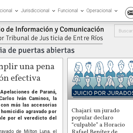
ucional
Jurisdiccional
Funcional
Operacional
mplir una pena
ón efectiva
y Apelaciones de Paraná,
Carlos Iván Caminos, la
 con más las accesorias
Chajarí: un jurado
e homicidio agravado por
popular declaro
le por el veredicto del
“culpable” a Horacio
Rafael Benítez de
ravado de Milton Luna, el