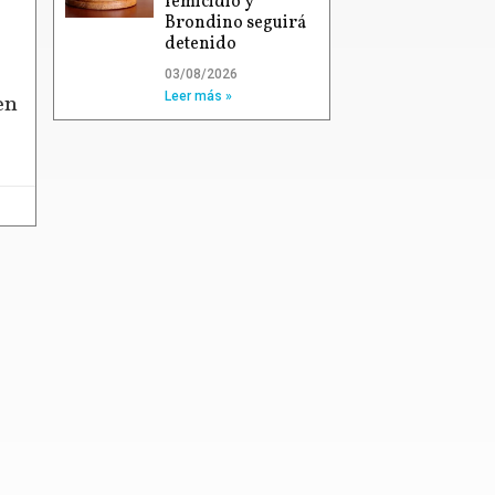
femicidio y
Brondino seguirá
detenido
03/08/2026
Leer más »
en