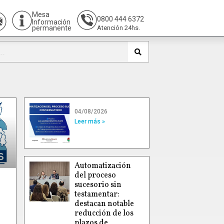
Mesa
0800 444 6372
Información
permanente
Atención 24hs.
04/08/2026
Leer más »
Automatización
del proceso
sucesorio sin
testamentar:
destacan notable
reducción de los
plazos de