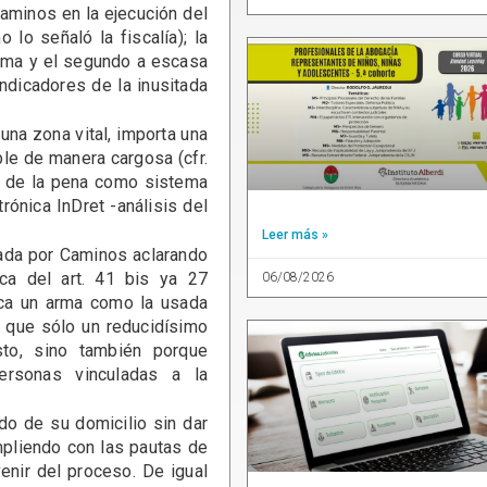
Caminos en la ejecución del
lo señaló la fiscalía); la
tima y el segundo a escasa
ndicadores de la inusitada
una zona vital, importa una
le de manera cargosa (cfr.
ón de la pena como sistema
rónica InDret -análisis del
Leer más »
zada por Caminos aclarando
ca del art. 41 bis ya 27
06/08/2026
lica un arma como la usada
a que sólo un reducidísimo
to, sino también porque
rsonas vinculadas a la
do de su domicilio sin dar
mpliendo con las pautas de
enir del proceso. De igual