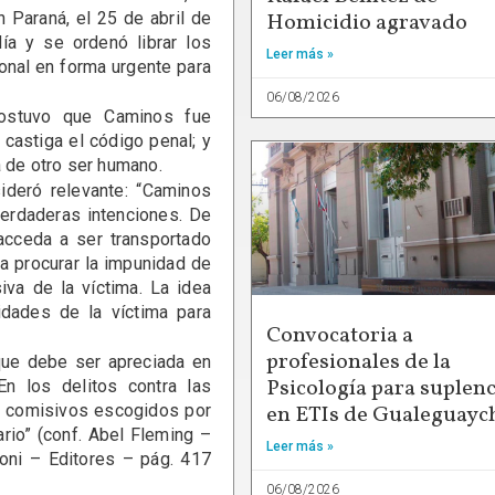
Homicidio agravado
 Paraná, el 25 de abril de
ía y se ordenó librar los
Leer más »
onal en forma urgente para
06/08/2026
sostuvo que Caminos fue
castiga el código penal; y
a de otro ser humano.
ideró relevante: “Caminos
verdaderas intenciones. De
acceda a ser transportado
a procurar la impunidad de
iva de la víctima. La idea
idades de la víctima para
Convocatoria a
profesionales de la
que debe ser apreciada en
Psicología para suplenc
 En los delitos contra las
s comisivos escogidos por
en ETIs de Gualeguayc
ario” (conf. Abel Fleming –
Leer más »
oni – Editores – pág. 417
06/08/2026