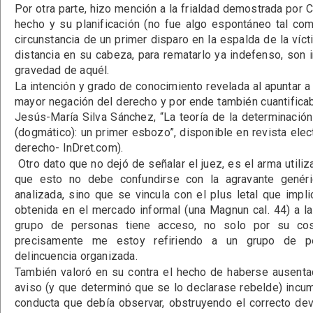
Por otra parte, hizo mención a la frialdad demostrada por 
hecho y su planificación (no fue algo espontáneo tal como 
circunstancia de un primer disparo en la espalda de la víc
distancia en su cabeza, para rematarlo ya indefenso, son i
gravedad de aquél.
La intención y grado de conocimiento revelada al apuntar a 
mayor negación del derecho y por ende también cuantificab
Jesús-María Silva Sánchez, “La teoría de la determinaci
(dogmático): un primer esbozo”, disponible en revista elect
derecho- InDret.com).
Otro dato que no dejó de señalar el juez, es el arma utili
que esto no debe confundirse con la agravante genéri
analizada, sino que se vincula con el plus letal que imp
obtenida en el mercado informal (una Magnun cal. 44) a l
grupo de personas tiene acceso, no solo por su cos
precisamente me estoy refiriendo a un grupo de pe
delincuencia organizada.
También valoró en su contra el hecho de haberse ausenta
aviso (y que determinó que se lo declarase rebelde) incu
conducta que debía observar, obstruyendo el correcto dev