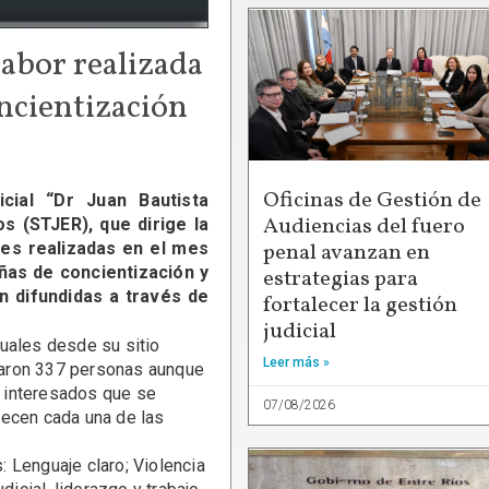
labor realizada
oncientización
Oficinas de Gestión de
icial “Dr Juan Bautista
Audiencias del fuero
os (STJER), que dirige la
des realizadas en el mes
penal avanzan en
ñas de concientización y
estrategias para
n difundidas a través de
fortalecer la gestión
judicial
rtuales desde su sitio
Leer más »
iparon 337 personas aunque
68 interesados que se
07/08/2026
lecen cada una de las
 Lenguaje claro; Violencia