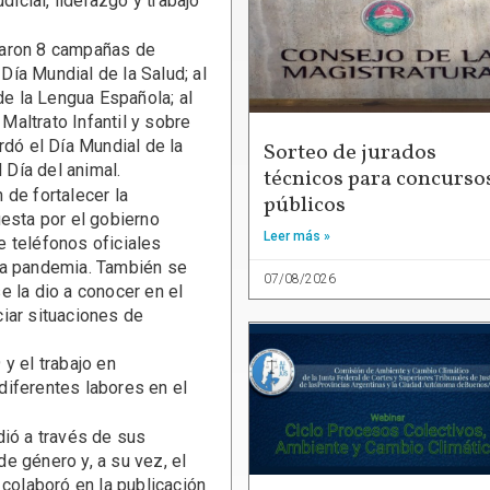
dicial, liderazgo y trabajo
izaron 8 campañas de
 Día Mundial de la Salud; al
de la Lengua Española; al
 Maltrato Infantil y sobre
rdó el Día Mundial de la
Sorteo de jurados
 Día del animal.
técnicos para concurso
 de fortalecer la
públicos
uesta por el gobierno
Leer más »
de teléfonos oficiales
la pandemia. También se
07/08/2026
e la dio a conocer en el
iar situaciones de
y el trabajo en
diferentes labores en el
dió a través de sus
e género y, a su vez, el
 colaboró en la publicación