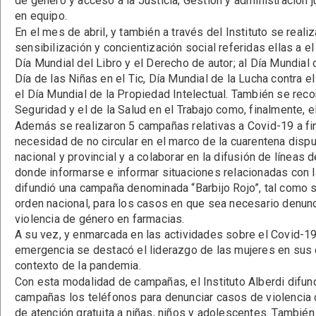
de género y acceso a la Justicia; Gestión y administración ju
en equipo.
En el mes de abril, y también a través del Instituto se real
sensibilización y concientización social referidas ellas a el
Día Mundial del Libro y el Derecho de autor; al Día Mundial 
Día de las Niñas en el Tic, Día Mundial de la Lucha contra el
el Día Mundial de la Propiedad Intelectual. También se reco
Seguridad y el de la Salud en el Trabajo como, finalmente, el
Además se realizaron 5 campañas relativas a Covid-19 a fin
necesidad de no circular en el marco de la cuarentena disp
nacional y provincial y a colaborar en la difusión de líneas 
donde informarse e informar situaciones relacionadas con 
difundió una campaña denominada “Barbijo Rojo”, tal como s
orden nacional, para los casos en que sea necesario denunc
violencia de género en farmacias.
A su vez, y enmarcada en las actividades sobre el Covid-19 
emergencia se destacó el liderazgo de las mujeres en sus 
contexto de la pandemia.
Con esta modalidad de campañas, el Instituto Alberdi difun
campañas los teléfonos para denunciar casos de violencia d
de atención gratuita a niñas, niños y adolescentes. También