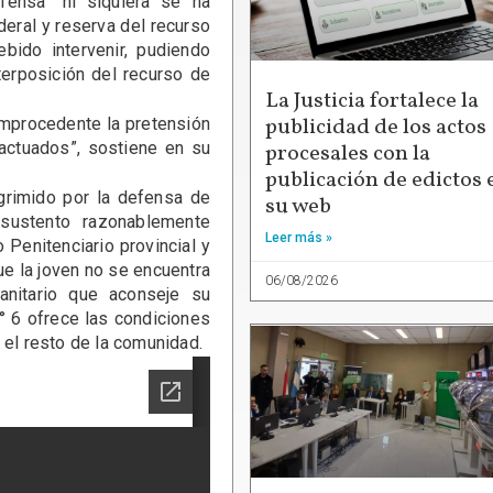
fensa “ni siquiera se ha
eral y reserva del recurso
bido intervenir, pudiendo
terposición del recurso de
La Justicia fortalece la
publicidad de los actos
improcedente la pretensión
actuados”, sostiene en su
procesales con la
publicación de edictos 
grimido por la defensa de
su web
sustento razonablemente
Leer más »
 Penitenciario provincial y
e la joven no se encuentra
06/08/2026
sanitario que aconseje su
N° 6 ofrece las condiciones
 el resto de la comunidad.