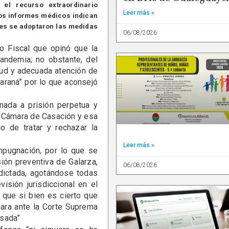
 el recurso extraordinario
Leer más »
os informes médicos indican
res se adoptaron las medidas
06/08/2026
co Fiscal que opinó que la
andemia; no obstante, del
lud y adecuada atención de
Paraná” por lo que aconsejó
nada a prisión perpetua y
a Cámara de Casación y esa
o de tratar y rechazar la
Leer más »
pugnación, por lo que se
ión preventiva de Galarza,
06/08/2026
dictada, agotándose todas
visión jurisdiccional en el
 que si bien es cierto que
para ante la Corte Suprema
isada”