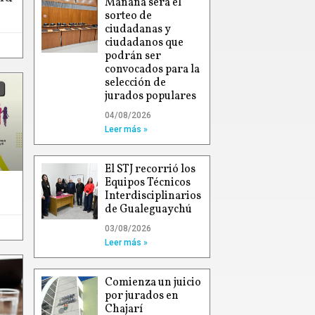
Mañana será el
sorteo de
ciudadanas y
ciudadanos que
podrán ser
convocados para la
selección de
jurados populares
04/08/2026
Leer más »
El STJ recorrió los
Equipos Técnicos
Interdisciplinarios
de Gualeguaychú
03/08/2026
Leer más »
Comienza un juicio
por jurados en
Chajarí