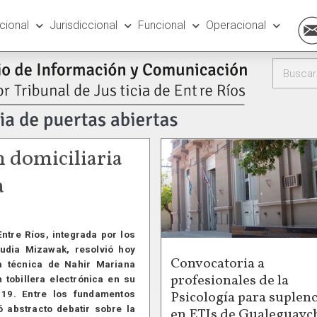
ucional
Jurisdiccional
Funcional
Operacional
n domiciliaria
a
Entre Ríos, integrada por los
audia Mizawak, resolvió hoy
Convocatoria a
a técnica de Nahir Mariana
profesionales de la
 tobillera electrónica en su
Psicología para suplenc
 19. Entre los fundamentos
ó abstracto debatir sobre la
en ETIs de Gualeguayc