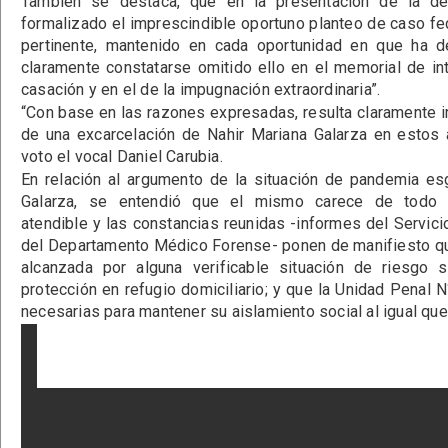
También se destaca, que en la presentación de la de
formalizado el imprescindible oportuno planteo de caso fed
pertinente, mantenido en cada oportunidad en que ha de
claramente constatarse omitido ello en el memorial de in
casación y en el de la impugnación extraordinaria”.
“Con base en las razones expresadas, resulta claramente 
de una excarcelación de Nahir Mariana Galarza en estos 
voto el vocal Daniel Carubia.
En relación al argumento de la situación de pandemia es
Galarza, se entendió que el mismo carece de todo 
atendible y las constancias reunidas -informes del Servicio
del Departamento Médico Forense- ponen de manifiesto qu
alcanzada por alguna verificable situación de riesgo 
protección en refugio domiciliario; y que la Unidad Penal 
necesarias para mantener su aislamiento social al igual que