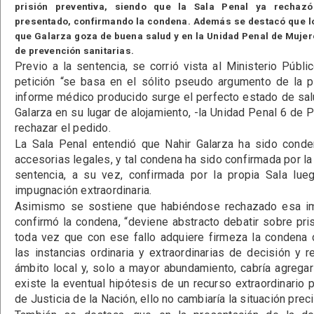
prisión preventiva, siendo que la Sala Penal ya rechazó
presentado, confirmando la condena. Además se destacó que l
que Galarza goza de buena salud y en la Unidad Penal de Muje
de prevención sanitarias.
Previo a la sentencia, se corrió vista al Ministerio Públi
petición “se basa en el sólito pseudo argumento de la p
informe médico producido surge el perfecto estado de sa
Galarza en su lugar de alojamiento, -la Unidad Penal 6 de 
rechazar el pedido.
La Sala Penal entendió que Nahir Galarza ha sido conde
accesorias legales, y tal condena ha sido confirmada por l
sentencia, a su vez, confirmada por la propia Sala lueg
impugnación extraordinaria.
Asimismo se sostiene que habiéndose rechazado esa im
confirmó la condena, “deviene abstracto debatir sobre pris
toda vez que con ese fallo adquiere firmeza la condena 
las instancias ordinaria y extraordinarias de decisión y re
ámbito local y, solo a mayor abundamiento, cabría agregar
existe la eventual hipótesis de un recurso extraordinario 
de Justicia de la Nación, ello no cambiaría la situación prec