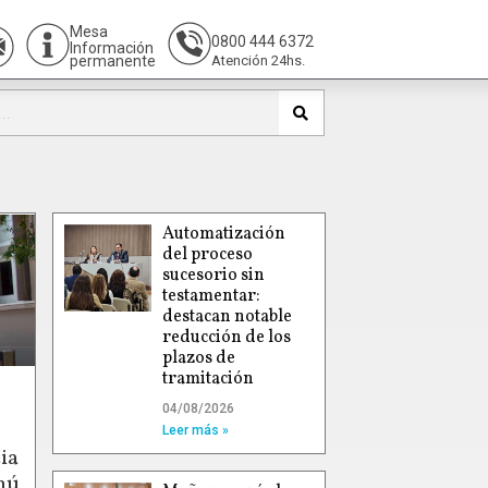
Mesa
0800 444 6372
Información
permanente
Atención 24hs.
Automatización
del proceso
sucesorio sin
testamentar:
destacan notable
reducción de los
plazos de
tramitación
04/08/2026
Leer más »
ia
hú