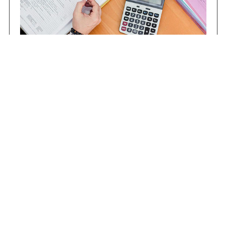
Contrataciones
Compras STJ
Firma Digital
Gestiones Internas
Institucional
Funcional
Jurisdiccional