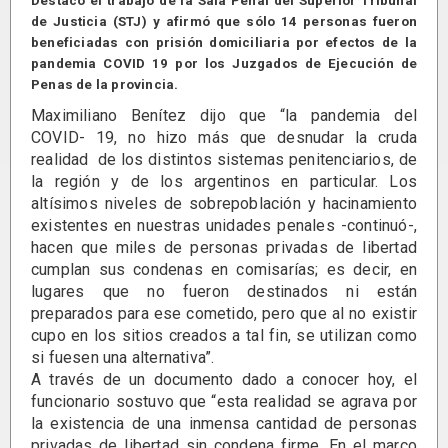
Destacó el trabajo de la Sala Penal del Superior Tribunal
de Justicia (STJ) y afirmó que sólo 14 personas fueron
beneficiadas con prisión domiciliaria por efectos de la
pandemia COVID 19 por los Juzgados de Ejecución de
Penas de la provincia.
Maximiliano Benítez dijo que “la pandemia del
COVID- 19, no hizo más que desnudar la cruda
realidad de los distintos sistemas penitenciarios, de
la región y de los argentinos en particular. Los
altísimos niveles de sobrepoblación y hacinamiento
existentes en nuestras unidades penales -continuó-,
hacen que miles de personas privadas de libertad
cumplan sus condenas en comisarías; es decir, en
lugares que no fueron destinados ni están
preparados para ese cometido, pero que al no existir
cupo en los sitios creados a tal fin, se utilizan como
si fuesen una alternativa”.
A través de un documento dado a conocer hoy, el
funcionario sostuvo que “esta realidad se agrava por
la existencia de una inmensa cantidad de personas
privadas de libertad sin condena firme. En el marco