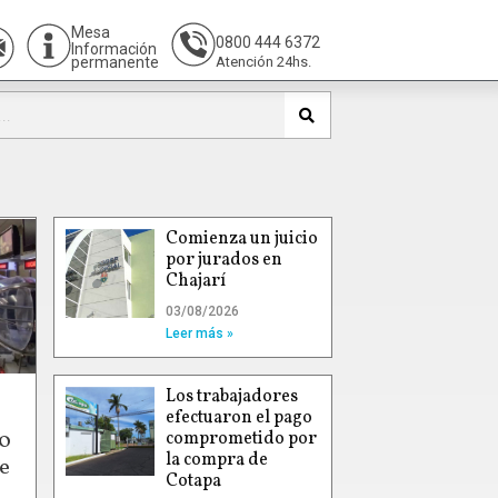
Mesa
0800 444 6372
Información
permanente
Atención 24hs.
Comienza un juicio
por jurados en
Chajarí
03/08/2026
Leer más »
Los trabajadores
efectuaron el pago
00
comprometido por
la compra de
e
Cotapa