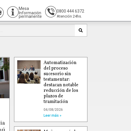
Mesa
0800 444 6372
Información
permanente
Atención 24hs.
Automatización
del proceso
sucesorio sin
testamentar:
destacan notable
reducción de los
plazos de
tramitación
04/08/2026
Leer más »
ia
hú