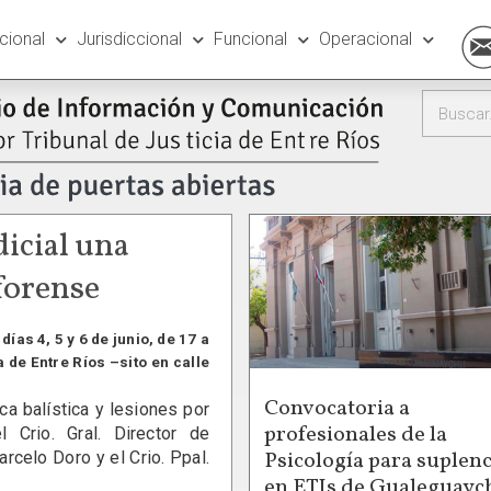
ucional
Jurisdiccional
Funcional
Operacional
dicial una
 forense
ías 4, 5 y 6 de junio, de 17 a
a de Entre Ríos –sito en calle
Convocatoria a
a balística y lesiones por
profesionales de la
Crio. Gral. Director de
Psicología para suplenc
arcelo Doro y el Crio. Ppal.
en ETIs de Gualeguayc