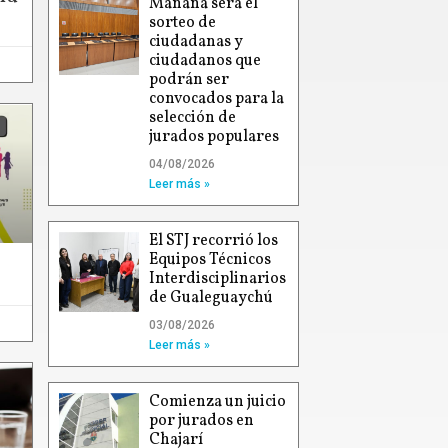
Mañana será el
sorteo de
ciudadanas y
ciudadanos que
podrán ser
convocados para la
selección de
jurados populares
04/08/2026
Leer más »
El STJ recorrió los
Equipos Técnicos
Interdisciplinarios
de Gualeguaychú
03/08/2026
Leer más »
Comienza un juicio
por jurados en
Chajarí