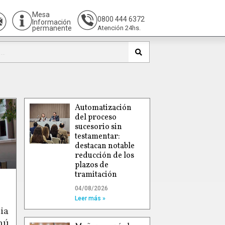
Mesa
0800 444 6372
Información
permanente
Atención 24hs.
Automatización
del proceso
sucesorio sin
testamentar:
destacan notable
reducción de los
plazos de
tramitación
04/08/2026
Leer más »
ia
hú