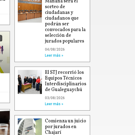
Mañana será el
sorteo de
ciudadanas y
ciudadanos que
podrán ser
convocados para la
selección de
jurados populares
04/08/2026
Leer más »
El STJ recorrió los
Equipos Técnicos
Interdisciplinarios
de Gualeguaychú
03/08/2026
Leer más »
Comienza un juicio
por jurados en
Chajarí