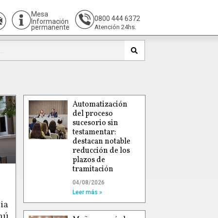
Mesa
0800 444 6372
Información
permanente
Atención 24hs.
Automatización
del proceso
sucesorio sin
testamentar:
destacan notable
reducción de los
plazos de
tramitación
04/08/2026
Leer más »
ia
hú