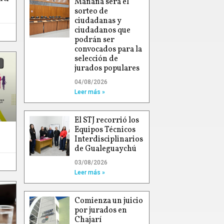
Mañana será el
sorteo de
ciudadanas y
ciudadanos que
podrán ser
convocados para la
selección de
jurados populares
04/08/2026
Leer más »
El STJ recorrió los
Equipos Técnicos
Interdisciplinarios
de Gualeguaychú
03/08/2026
Leer más »
Comienza un juicio
por jurados en
Chajarí