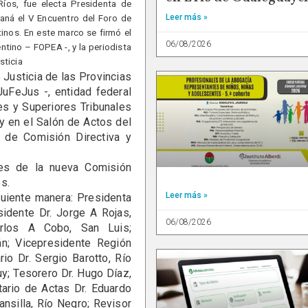
Ríos, fue electa Presidenta de
Leer más »
aná el V Encuentro del Foro de
inos. En este marco se firmó el
06/08/2026
tino – FOPEA -, y la periodista
sticia
usticia de las Provincias
uFeJus -, entidad federal
es y Superiores Tribunales
oy en el Salón de Actos del
n de Comisión Directiva y
ntes de la nueva Comisión
s.
Leer más »
iente manera: Presidenta
sidente Dr. Jorge A Rojas,
06/08/2026
rlos A Cobo, San Luis;
n; Vicepresidente Región
io Dr. Sergio Barotto, Río
y; Tesorero Dr. Hugo Díaz,
tario de Actas Dr. Eduardo
ansilla, Río Negro; Revisor