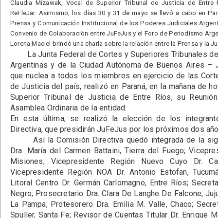
Claudia Mizawak, Vocal de Superior Tribunal de Justicia de Entre 
ReFleJar. Asimismo, los días 30 y 31 de mayo se llevó a cabo en Par
Prensa y Comunicación Institucional de los Poderes Judiciales Argent
Convenio de Colaboración entre JuFeJus y el Foro de Periodismo Argen
Lorena Maciel brindó una charla sobre la relación entre la Prensa y la Ju
La Junta Federal de Cortes y Superiores Tribunales de J
Argentinas y de la Ciudad Autónoma de Buenos Aires – J
que nuclea a todos los miembros en ejercicio de las Cort
de Justicia del país, realizó en Paraná, en la mañana de h
Superior Tribunal de Justicia de Entre Ríos, su Reunió
Asamblea Ordinaria de la entidad.
En esta última, se realizó la elección de los integra
Directiva, que presidirán JuFeJus por los próximos dos año
Así la Comisión Directiva quedó integrada de la sigu
Dra. María del Carmen Battaini, Tierra del Fuego; Vicepre
Misiones; Vicepresidente Región Nuevo Cuyo Dr. Ca
Vicepresidente Región NOA Dr. Antonio Estofan, Tucumá
Litoral Centro Dr. Germán Carlomagno, Entre Ríos; Secretar
Negro; Prosecretario Dra. Clara De Langhe De Falcone, Juju
La Pampa; Protesorero Dra. Emilia M. Valle, Chaco; Secre
Spuller, Santa Fe; Revisor de Cuentas Titular Dr. Enrique M