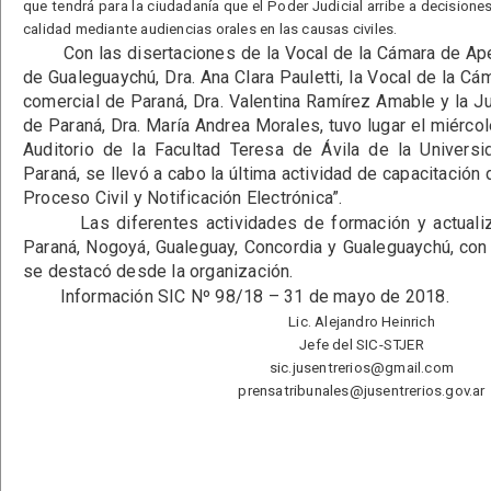
que tendrá para la ciudadanía que el Poder Judicial arribe a decisiones
calidad mediante audiencias orales en las causas civiles.
Con las disertaciones de la Vocal de la Cámara de Apel
de Gualeguaychú, Dra. Ana Clara Pauletti, la Vocal de la Cá
comercial de Paraná, Dra. Valentina Ramírez Amable y la Ju
de Paraná, Dra. María Andrea Morales, tuvo lugar el miérco
Auditorio de la Facultad Teresa de Ávila de la Universi
Paraná, se llevó a cabo la última actividad de capacitación
Proceso Civil y Notificación Electrónica”.
Las diferentes actividades de formación y actualiza
Paraná, Nogoyá, Gualeguay, Concordia y Gualeguaychú, con u
se destacó desde la organización.
Información SIC Nº 98/18 – 31 de mayo de 2018.
Lic. Alejandro Heinrich
Jefe del SIC-STJER
sic.jusentrerios@gmail.com
prensatribunales@jusentrerios.gov.ar