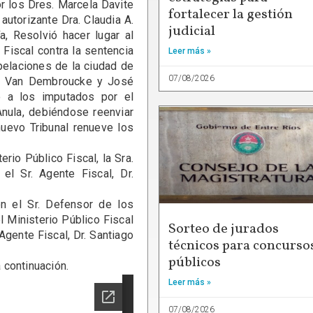
los Dres. Marcela Davite
fortalecer la gestión
autorizante Dra. Claudia A.
judicial
a, Resolvió hacer lugar al
Fiscal contra la sentencia
Leer más »
pelaciones de la ciudad de
07/08/2026
ina Van Dembroucke y José
o a los imputados por el
Anula, debiéndose reenviar
nuevo Tribunal renueve los
o Público Fiscal, la Sra.
el Sr. Agente Fiscal, Dr.
el Sr. Defensor de los
l Ministerio Público Fiscal
Sorteo de jurados
 Agente Fiscal, Dr. Santiago
técnicos para concurso
públicos
continuación.
Leer más »
07/08/2026