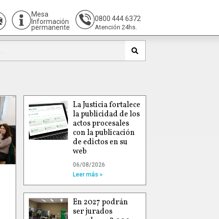
Mesa
0800 444 6372
Información
permanente
Atención 24hs.
La Justicia fortalece
la publicidad de los
actos procesales
con la publicación
de edictos en su
web
06/08/2026
Leer más »
En 2027 podrán
ser jurados