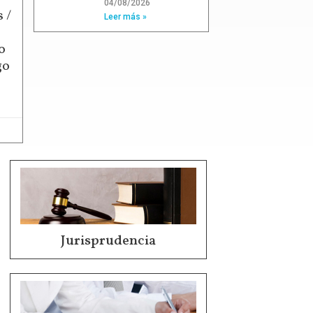
04/08/2026
 /
Leer más »
o
go
Jurisprudencia