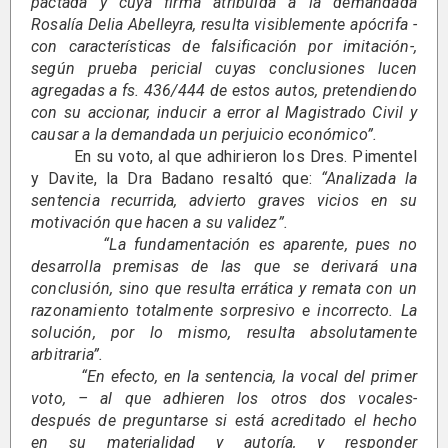
pactada y cuya firma atribuida a la demandada
Rosalía Delia Abelleyra, resulta visiblemente apócrifa -
con características de falsificación por imitación-,
según prueba pericial cuyas conclusiones lucen
agregadas a fs. 436/444 de estos autos, pretendiendo
con su accionar, inducir a error al Magistrado Civil y
causar a la demandada un perjuicio económico”.
En su voto, al que adhirieron los Dres. Pimentel
y Davite, la Dra Badano resaltó que:
“Analizada la
sentencia recurrida, advierto graves vicios en su
motivación que hacen a su validez”.
“La fundamentación es aparente, pues no
desarrolla premisas de las que se derivará una
conclusión, sino que resulta errática y remata con un
razonamiento totalmente sorpresivo e incorrecto. La
solución, por lo mismo, resulta absolutamente
arbitraria”.
“En efecto, en la sentencia, la vocal del primer
voto, – al que adhieren los otros dos vocales-
después de preguntarse si está acreditado el hecho
en su materialidad y autoría, y responder