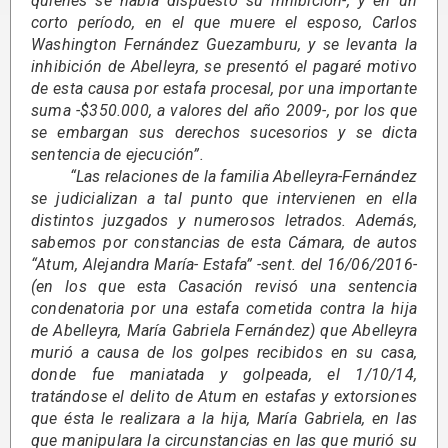
quienes se había dispuesto su inhibición-, y en un
corto período, en el que muere el esposo, Carlos
Washington Fernández Guezamburu, y se levanta la
inhibición de Abelleyra, se presentó el pagaré motivo
de esta causa por estafa procesal, por una importante
suma -$350.000, a valores del año 2009-, por los que
se embargan sus derechos sucesorios y se dicta
sentencia de ejecución”.
“Las relaciones de la familia Abelleyra-Fernández
se judicializan a tal punto que intervienen en ella
distintos juzgados y numerosos letrados. Además,
sabemos por constancias de esta Cámara, de autos
“Atum, Alejandra María- Estafa” -sent. del 16/06/2016-
(en los que esta Casación revisó una sentencia
condenatoria por una estafa cometida contra la hija
de Abelleyra, María Gabriela Fernández) que Abelleyra
murió a causa de los golpes recibidos en su casa,
donde fue maniatada y golpeada, el 1/10/14,
tratándose el delito de Atum en estafas y extorsiones
que ésta le realizara a la hija, María Gabriela, en las
que manipulara la circunstancias en las que murió su