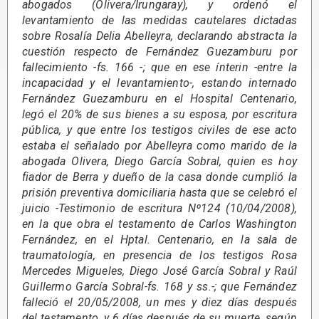
abogados (Olivera/Irungaray), y ordenó el
levantamiento de las medidas cautelares dictadas
sobre Rosalía Delia Abelleyra, declarando abstracta la
cuestión respecto de Fernández Guezamburu por
fallecimiento -fs. 166 -; que en ese ínterin -entre la
incapacidad y el levantamiento-, estando internado
Fernández Guezamburu en el Hospital Centenario,
legó el 20% de sus bienes a su esposa, por escritura
pública, y que entre los testigos civiles de ese acto
estaba el señalado por Abelleyra como marido de la
abogada Olivera, Diego García Sobral, quien es hoy
fiador de Berra y dueño de la casa donde cumplió la
prisión preventiva domiciliaria hasta que se celebró el
juicio -Testimonio de escritura Nº124 (10/04/2008),
en la que obra el testamento de Carlos Washington
Fernández, en el Hptal. Centenario, en la sala de
traumatología, en presencia de los testigos Rosa
Mercedes Migueles, Diego José García Sobral y Raúl
Guillermo García Sobral-fs. 168 y ss.-; que Fernández
falleció el 20/05/2008, un mes y diez días después
del testamento, y 6 días después de su muerte, según