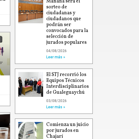
Mañana será el
sorteo de
ciudadanas y
ciudadanos que
podrán ser
convocados para la
selección de
jurados populares
04/08/2026
Leer más »
El STJ recorrió los
Equipos Técnicos
Interdisciplinarios
de Gualeguaychú
03/08/2026
Leer más »
Comienza un juicio
por jurados en
Chajarí