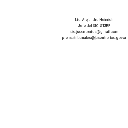
Lic. Alejandro Heinrich
Jefe del SIC-STJER
sic.jusentrerios@gmail.com
prensatribunales@jusentrerios.gov.ar