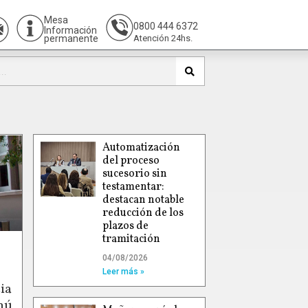
Mesa
0800 444 6372
Información
permanente
Atención 24hs.
Automatización
del proceso
sucesorio sin
testamentar:
destacan notable
reducción de los
plazos de
tramitación
04/08/2026
Leer más »
ia
hú