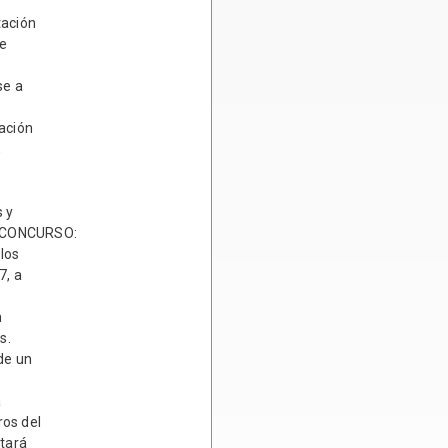
tación
de
se a
ación
,
s y
L CONCURSO:
los
7, a
n
s.
de un
a
ros del
ntará