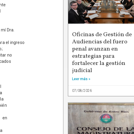
nte
d
mí Dra.
Oficinas de Gestión de
Audiencias del fuero
a el ingreso
penal avanzan en
o;
estrategias para
tar no
icados
fortalecer la gestión
judicial
Leer más »
l
07/08/2026
la
la
bién
- en
ra