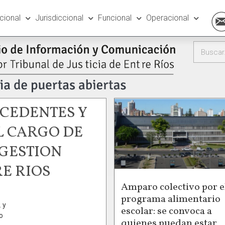
ucional
Jurisdiccional
Funcional
Operacional
CEDENTES Y
L CARGO DE
 GESTION
RE RIOS
Amparo colectivo por e
o
programa alimentario
 y
escolar: se convoca a
o
quienes puedan estar