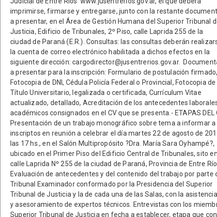
Judicial de Entre Ríos www.jusentrerios.gov.ar, el que deberá
imprimirse, firmarse y entregarse, junto con la restante documen
a presentar, en el Área de Gestión Humana del Superior Tribunal 
Justicia, Edificio de Tribunales, 2º Piso, calle Laprida 255 de la
ciudad de Paraná (E.R.). Consultas: las consultas deberán realizar
la cuenta de correo electrónico habilitada a dichos efectos en la
siguiente dirección: cargodirector@jusentrerios.gov.ar. Document
a presentar para la inscripción: Formulario de postulación firmado
Fotocopia de DNI, Cédula Policía Federal o Provincial, Fotocopia de
Título Universitario, legalizada o certificada, Currículum Vitae
actualizado, detallado, Acreditación de los antecedentes laborale
académicos consignados en el CV que se presenta.- ETAPAS DE
Presentación de un trabajo monográfico sobre tema a informar a 
inscriptos en reunión a celebrar el día martes 22 de agosto de 201
las 17 hs., en el Salón Multipropósito ?Dra. María Sara Oyhampé?,
ubicado en el Primer Piso del Edificio Central de Tribunales, sito e
calle Laprida Nº 255 de la ciudad de Paraná, Provincia de Entre Río
Evaluación de antecedentes y del contenido del trabajo por parte 
Tribunal Examinador conformado por la Presidencia del Superior
Tribunal de Justicia y la de cada una de las Salas, con la asistenci
y asesoramiento de expertos técnicos. Entrevistas con los miemb
Superior Tribunal de Justicia en fecha a establecer, etapa que co