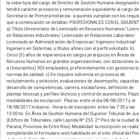
la cobertura del cargo de Director de Gestión Humana designació
tendrá carácter provisorio y remuneración equivalente al cargo de
Secretario de Primera Instancia- a quienes cumplan con los requis
que a continuación se detallan. PROFESIONALES CON EL SIGUIENT
a) Título Universitario de Licenciado en Recursos Humanos/ Licen
en Relaciones Industriales/ Licenciado en Relaciones Laborales/
Licenciado en Administración de Empresas/ Ingeniero Industrial/
Ingeniero en Sistemas; o títulos afines con el perfil solicitado. b)
Cinco (5) años de experiencia en cargos jerárquicos en Áreas de
Recursos Humanos en grandes organizaciones, con dotaciones su
a (trescientos) 300 empleados, preferentemente con gestiones b
normas de calidad. c) Se requiere solvencia en procesos de
reclutamiento y selección, evaluaciones de desempeño, capacitac
desarrollo de competencias, carrera, escalafones, definición de
plantas técnicas y perfiles técnicos y control de ausentismo. Plaz
modalidades de inscripción: Plazos: entre el día 08/08/2017 y el
18/08/2017 inclusive.- Horario de inscripción: entre las 7:30 y las
13:00 hs. En Área de Gestión Humana del Superior Tribunal de Jus
(Edificio de Tribunales, calle Laprida Nº 255 2º Piso de la ciudad d
Paraná, Provincia de Entre Ríos) Modalidad: la inscripción se reali
completando el formulario web habilitado en el sitio oficial del Po