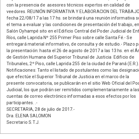
con la presencia de asesores técnicos expertos en calidad de
veedores. REUNIÓN INFORMATIVA Y ELABORACION DEL TRABAJ
fecha 22/08/17 a las 17 hs. se brindará una reunión informativa 
el tema a evaluar y las condiciones de presentación del trabajo, en
Salón Oyhampé sito en el Edificio Central del Poder Judicial de En
Ríos, calle Laprida Nº 255 Primer Piso sobre calle Santa Fé.- Se
entregará material informativo, de consulta y de estudio.- Plazo 
la presentación: hasta el 26 de agosto de 2017 a las 13 hs. en el Á
de Gestión Humana del Superior Tribunal de Justicia Edificio de
Tribunales, 2º Piso, calle Laprida 255 de la ciudad de Paraná (E.R.)
Notificaciones: Tanto el listado de postulantes como las designac
que efectúe el Superior Tribunal de Justicia en el marco de la
presente convocatoria, se publicarán en el sitio Web Oficial del Po
Judicial, los que podrán ser remitidos complementariamente a la
cuentas de correo electrónico informadas a esos efectos por los
participantes. .-
SECRETARIA, 28 de julio de 2017.-
Dra. ELENA SALOMON
Secretario S.T.J.