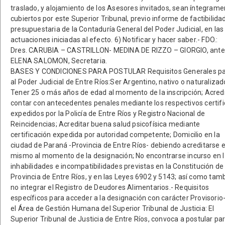
traslado, y alojamiento de los Asesores invitados, sean íntegrame
cubiertos por este Superior Tribunal, previo informe de factibilida
presupuestaria de la Contaduría General del Poder Judicial, en las
actuaciones iniciadas al efecto. 6) Notificar y hacer saber.- FDO.:
Dres. CARUBIA – CASTRILLON- MEDINA DE RIZZO – GIORGIO, ante 
ELENA SALOMON, Secretaria.
BASES Y CONDICIONES PARA POSTULAR Requisitos Generales par
al Poder Judicial de Entre Ríos:Ser Argentino, nativo o naturalizad
Tener 25 o más años de edad al momento de la inscripción; Acredi
contar con antecedentes penales mediante los respectivos certif
expedidos por la Policía de Entre Ríos y Registro Nacional de
Reincidencias; Acreditar buena salud psicofísica mediante
certificación expedida por autoridad competente; Domicilio en la
ciudad de Paraná -Provincia de Entre Ríos- debiendo acreditarse e
mismo al momento de la designación; No encontrarse incurso en 
inhabilidades e incompatibilidades previstas en la Constitución de 
Provincia de Entre Ríos, y en las Leyes 6902 y 5143; así como tam
no integrar el Registro de Deudores Alimentarios.- Requisitos
específicos para acceder a la designación con carácter Provisorio
el Área de Gestión Humana del Superior Tribunal de Justicia: El
Superior Tribunal de Justicia de Entre Ríos, convoca a postular pa