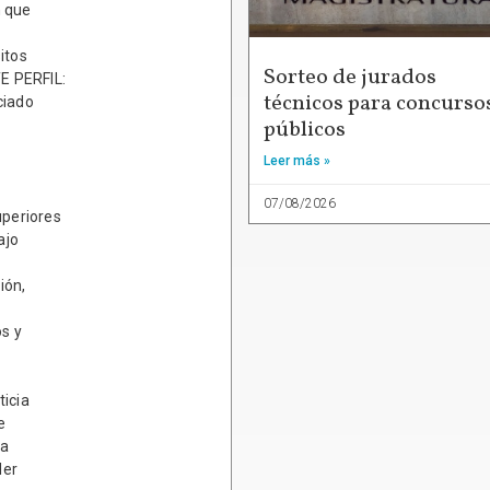
n que
itos
Sorteo de jurados
E PERFIL:
técnicos para concurso
ciado
públicos
Leer más »
07/08/2026
periores
ajo
ión,
os y
ticia
e
za
der