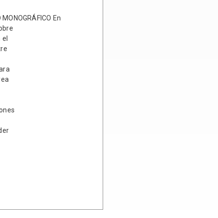
O MONOGRÁFICO En
sobre
 el
tre
para
rea
.
iones
der
s