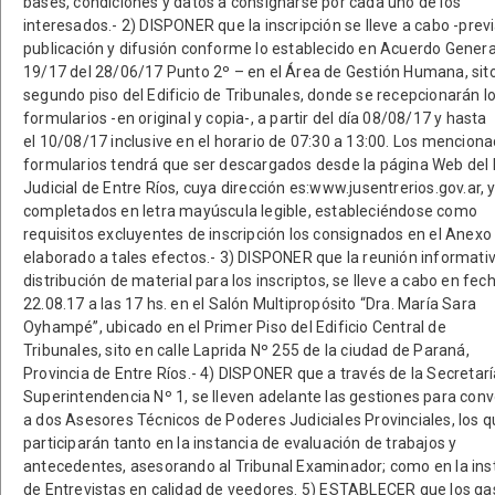
bases, condiciones y datos a consignarse por cada uno de los
interesados.- 2) DISPONER que la inscripción se lleve a cabo -prev
publicación y difusión conforme lo establecido en Acuerdo Genera
19/17 del 28/06/17 Punto 2º – en el Área de Gestión Humana, sito
segundo piso del Edificio de Tribunales, donde se recepcionarán l
formularios -en original y copia-, a partir del día 08/08/17 y hasta
el 10/08/17 inclusive en el horario de 07:30 a 13:00. Los mencion
formularios tendrá que ser descargados desde la página Web del
Judicial de Entre Ríos, cuya dirección es:www.jusentrerios.gov.ar, 
completados en letra mayúscula legible, estableciéndose como
requisitos excluyentes de inscripción los consignados en el Anexo 
elaborado a tales efectos.- 3) DISPONER que la reunión informati
distribución de material para los inscriptos, se lleve a cabo en fec
22.08.17 a las 17 hs. en el Salón Multipropósito “Dra. María Sara
Oyhampé”, ubicado en el Primer Piso del Edificio Central de
Tribunales, sito en calle Laprida Nº 255 de la ciudad de Paraná,
Provincia de Entre Ríos.- 4) DISPONER que a través de la Secretar
Superintendencia Nº 1, se lleven adelante las gestiones para con
a dos Asesores Técnicos de Poderes Judiciales Provinciales, los 
participarán tanto en la instancia de evaluación de trabajos y
antecedentes, asesorando al Tribunal Examinador; como en la ins
de Entrevistas en calidad de veedores. 5) ESTABLECER que los ga