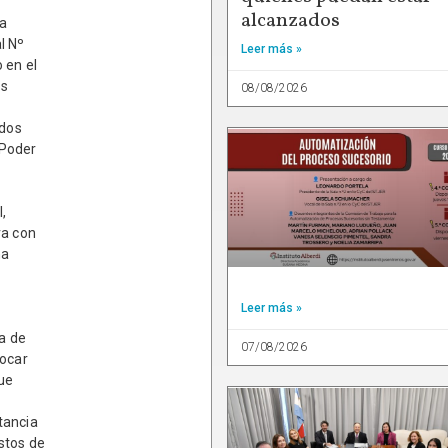
alcanzados
ia
l Nº
Leer más »
 en el
os
08/08/2026
ados
 Poder
y
I,
va con
ha
Leer más »
ía de
07/08/2026
vocar
que
tancia
stos de