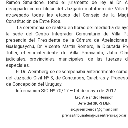
Ramón Smaldone, tomó el juramento de ley al Dr. A
designado como titular del Juzgado multifuero de Villa 
atravesado todas las etapas del Consejo de la Magis
Constitución de Entre Ríos.
La ceremonia se realizó en horas del mediodía de ayer
la sede del Centro Integrador Comunitario de Villa Pa
presencia del Presidente de la Cámara de Apelaciones 
Gualeguaychú, Dr. Vicente Martín Romero, la Diputada Pr
Toller, el viceintendente de Villa Paranacito, Julio O
judiciales, provinciales, municipales, de las fuerzas
especiales.
El Dr. Weimberg se desempeñaba anteriormente como j
del Juzgado Civil Nº 3, de Concursos, Quiebras y Proceso
de Concepción del Uruguay.
Información SIC Nº 70/17 – 04 de mayo de 2017.
Lic. Alejandro Heinrich
Jefe del SIC-STJER
sic.jusentrerios@gmail.com
prensatribunales@jusentrerios.gov.ar