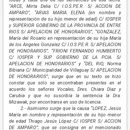
“ARCE, Mirta Delia C/ I.O.S.P.E.R. S/ ACCION DE
AMPARO”, “ARIAS MARIA ELENA (en nombre y
representación de su hijo menor de edad) C/ IOSPER
y SUPERIOR GOBIERNO DE LA PROVINCIA DE ENTRE
RIOS S/ APELACION DE HONORARIOS”, “GONZALEZ,
María del Rosario en representación de su hija María
de los Angeles Gonzalez C/ I.O.S.P.E.R. S/ APELACION
DE HONORARIOS”, “FRIONI FERNANDO HUMBERTO
C/ IOSPER Y SUP. GOBIERNO DE LA PCIA. S/
APELACION DE HONORARIOS” y “DEL RIO, Norma
Bibiana C/ Municipalidad de Villaguay S/ APELACION
DE HONORARIOS”; surge que en su texto se hizo
constar que sólo se encontraban presentes en el
acuerdo los señores Vocales, Dres. Chiara Diaz y
Carubia y que no suscribía la sentencia la Dra.
Mizawak, por encontrarse en uso de licencia.
2.- Asimismo surge que la causa “LOPEZ, Jesús
María en nombre y representación de su hijo menor
de edad Thiago Jesús López C/ IOSPER S/ ACCION
DE AMPARO”; que se consigna en el mencionado