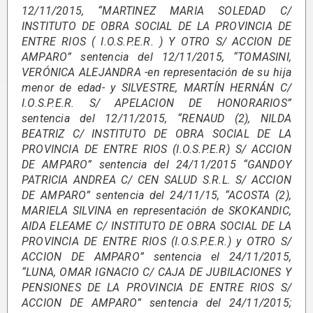
12/11/2015, “MARTINEZ MARIA SOLEDAD C/
INSTITUTO DE OBRA SOCIAL DE LA PROVINCIA DE
ENTRE RIOS ( I.O.S.P.E.R. ) Y OTRO S/ ACCION DE
AMPARO” sentencia del 12/11/2015, “TOMASINI,
VERÓNICA ALEJANDRA -en representación de su hija
menor de edad- y SILVESTRE, MARTÍN HERNÁN C/
I.O.S.P.E.R. S/ APELACION DE HONORARIOS”
sentencia del 12/11/2015, “RENAUD (2), NILDA
BEATRIZ C/ INSTITUTO DE OBRA SOCIAL DE LA
PROVINCIA DE ENTRE RIOS (I.O.S.P.E.R) S/ ACCION
DE AMPARO” sentencia del 24/11/2015 “GANDOY
PATRICIA ANDREA C/ CEN SALUD S.R.L. S/ ACCION
DE AMPARO” sentencia del 24/11/15, “ACOSTA (2),
MARIELA SILVINA en representación de SKOKANDIC,
AIDA ELEAME C/ INSTITUTO DE OBRA SOCIAL DE LA
PROVINCIA DE ENTRE RIOS (I.O.S.P.E.R.) y OTRO S/
ACCION DE AMPARO” sentencia el 24/11/2015,
“LUNA, OMAR IGNACIO C/ CAJA DE JUBILACIONES Y
PENSIONES DE LA PROVINCIA DE ENTRE RIOS S/
ACCION DE AMPARO” sentencia del 24/11/2015;