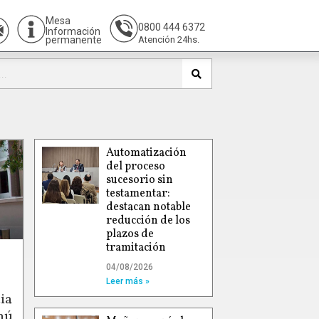
Mesa
0800 444 6372
Información
permanente
Atención 24hs.
Automatización
del proceso
sucesorio sin
testamentar:
destacan notable
reducción de los
plazos de
tramitación
04/08/2026
Leer más »
ia
hú