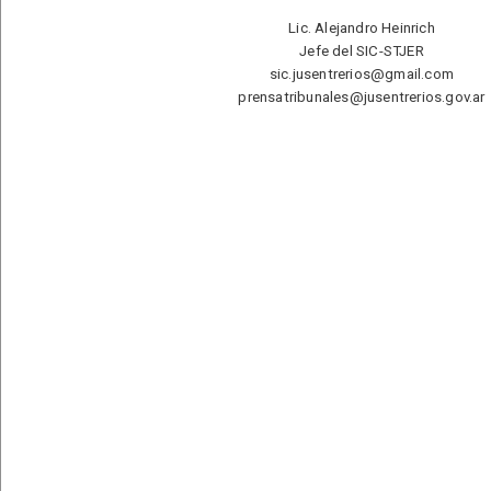
Lic. Alejandro Heinrich
Jefe del SIC-STJER
sic.jusentrerios@gmail.com
prensatribunales@jusentrerios.gov.ar