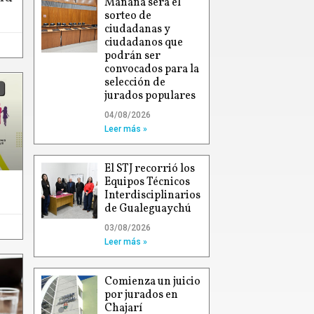
Mañana será el
sorteo de
ciudadanas y
ciudadanos que
podrán ser
convocados para la
selección de
jurados populares
04/08/2026
Leer más »
El STJ recorrió los
Equipos Técnicos
Interdisciplinarios
de Gualeguaychú
03/08/2026
Leer más »
Comienza un juicio
por jurados en
Chajarí