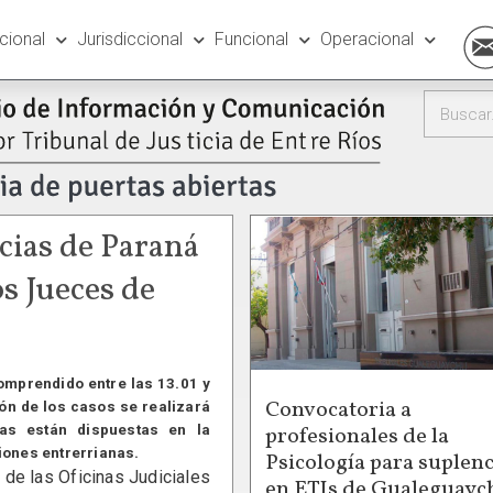
ucional
Jurisdiccional
Funcional
Operacional
cias de Paraná
os Jueces de
comprendido entre las 13.01 y
Convocatoria a
ción de los casos se realizará
profesionales de la
as están dispuestas en la
iones entrerrianas.
Psicología para suplenc
e las Oficinas Judiciales
en ETIs de Gualeguayc