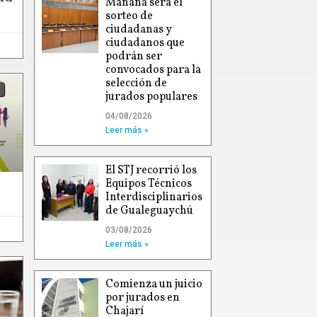
Mañana será el
sorteo de
ciudadanas y
ciudadanos que
podrán ser
convocados para la
selección de
jurados populares
04/08/2026
Leer más »
El STJ recorrió los
Equipos Técnicos
Interdisciplinarios
de Gualeguaychú
03/08/2026
Leer más »
Comienza un juicio
por jurados en
Chajarí