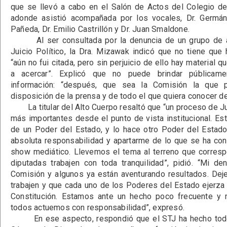
que se llevó a cabo en el Salón de Actos del Colegio d
adonde asistió acompañada por los vocales, Dr. Germán
Pañeda, Dr. Emilio Castrillón y Dr. Juan Smaldone.
Al ser consultada por la denuncia de un grupo de a
Juicio Político, la Dra. Mizawak indicó que no tiene qu
“aún no fui citada, pero sin perjuicio de ello hay material 
a acercar”. Explicó que no puede brindar públicam
información: “después, que sea la Comisión la que 
disposición de la prensa y de todo el que quiera conocer de
La titular del Alto Cuerpo resaltó que “un proceso de Jui
más importantes desde el punto de vista institucional. Est
de un Poder del Estado, y lo hace otro Poder del Estado
absoluta responsabilidad y apartarme de lo que se ha co
show mediático. Llevemos el tema al terreno que corresp
diputadas trabajen con toda tranquilidad”, pidió. “Mi de
Comisión y algunos ya están aventurando resultados. Dej
trabajen y que cada uno de los Poderes del Estado ejerza l
Constitución. Estamos ante un hecho poco frecuente y 
todos actuemos con responsabilidad”, expresó.
En ese aspecto, respondió que el STJ ha hecho todo 