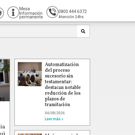
Mesa
0800 444 6372
Información
permanente
Atención 24hs.
Automatización
del proceso
sucesorio sin
testamentar:
destacan notable
reducción de los
plazos de
tramitación
04/08/2026
Leer más »
ia
hú