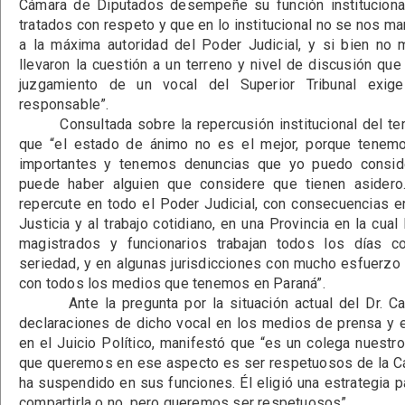
Cámara de Diputados desempeñe su función instituciona
tratados con respeto y que en lo institucional no se nos m
a la máxima autoridad del Poder Judicial, y si bien no
llevaron la cuestión a un terreno y nivel de discusión que
juzgamiento de un vocal del Superior Tribunal exige
responsable”.
Consultada sobre la repercusión institucional del tema
que “el estado de ánimo no es el mejor, porque tenem
importantes y tenemos denuncias que yo puedo consid
puede haber alguien que considere que tienen asider
repercute en todo el Poder Judicial, con consecuencias e
Justicia y al trabajo cotidiano, en una Provincia en la cua
magistrados y funcionarios trabajan todos los días 
seriedad, y en algunas jurisdicciones con mucho esfuerzo 
con todos los medios que tenemos en Paraná”.
Ante la pregunta por la situación actual del Dr. Carl
declaraciones de dicho vocal en los medios de prensa y 
en el Juicio Político, manifestó que “es un colega nuestro
que queremos en ese aspecto es ser respetuosos de la C
ha suspendido en sus funciones. Él eligió una estrategia 
compartirla o no, pero queremos ser respetuosos”.