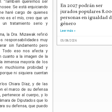
l. “También queremos ser
En 2027 podrán ser
anosee. Se está enjuiciando
jurados populares 8.0
 me haré cargo de quienes
personas en igualdad d
 no es el mío, creo que un
género
 un tratamiento serio y
Leer más »
, la Dra. Mizawak refirió
os responsabilidades muy
05/08/2026
erar sin fundamento pero
o. Todo eso nos afecta y
n cuanto a la imagen de la
l la inmensa mayoría de los
con muchísima probidad y
porque ni siquiera cuentan
os Chiara Díaz, y de las
en el marco de su defensa
, pertenece al cuerpo, y lo
ámara de Diputados que lo
para su defensa, que puedo