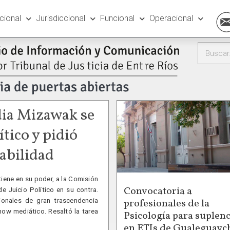
ucional
Jurisdiccional
Funcional
Operacional
dia Mizawak se
ítico y pidió
sabilidad
iene en su poder, a la Comisión
Convocatoria a
 Juicio Político en su contra.
profesionales de la
ionales de gran trascendencia
show mediático. Resaltó la tarea
Psicología para suplenc
.
en ETIs de Gualeguayc