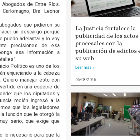
e Abogados de Entre Ríos,
 Carlomagno, Dra. Leonor
bogados que pidieron su
La Justicia fortalece la
e hacer un descargo porque
publicidad de los actos
que puedo adelantar y lo voy
procesales con la
ente precisiones de esa
publicación de edictos 
ponga esa información a
su web
talles”.
cio Político es uno de los
Leer más »
án enjuiciando a la cabeza
. Quiero manejar esto con
06/08/2026
nvertido en una especie de
onde: que los diputados y
nuncia recién ingresó a la
emos que los legisladores
a función que le otorgó la
muy serio, que exige que
lo necesario para que la