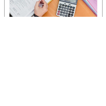
Contrataciones
Compras STJ
Firma Digital
Gestiones Internas
Institucional
Funcional