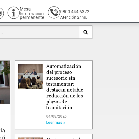
Mesa
0800 444 6372
Información
permanente
Atención 24hs.
Automatización
del proceso
sucesorio sin
testamentar:
destacan notable
reducción de los
plazos de
tramitación
04/08/2026
Leer más »
ia
hú