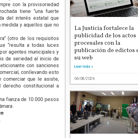
empre con la provisoriedad
rochada tiene “una fuerte
da del interés estatal que
la medida y aquellos que no
La Justicia fortalece la
publicidad de los actos
 (otro de los requisitos
procesales con la
que “resulta a todas luces
publicación de edictos 
 por agentes municipales y
su web
s de seriedad al inicio de
peticionante con sanciones
Leer más »
comercial, conllevando esto
e comerciar que le asiste,
06/08/2026
 derecho constitucional a
na fianza de 10.000 pesos
ámara.
ce
.
.