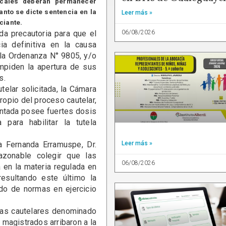
locales deberán permanecer
anto se dicte sentencia en la
Leer más »
ciante.
06/08/2026
 precautoria para que el
ia definitiva en la causa
 la Ordenanza N° 9805, y/o
impiden la apertura de sus
s.
lar solicitada, la Cámara
opio del proceso cautelar,
entada posee fuertes dosis
 para habilitar la tutela
Fernanda Erramuspe, Dr.
Leer más »
azonable colegir que las
06/08/2026
 en la materia regulada en
resultando este último la
ado de normas en ejercicio
as cautelares denominado
 magistrados arribaron a la