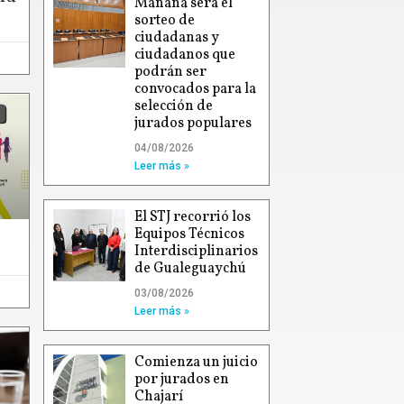
Mañana será el
sorteo de
ciudadanas y
ciudadanos que
podrán ser
convocados para la
selección de
jurados populares
04/08/2026
Leer más »
El STJ recorrió los
Equipos Técnicos
Interdisciplinarios
de Gualeguaychú
03/08/2026
Leer más »
Comienza un juicio
por jurados en
Chajarí