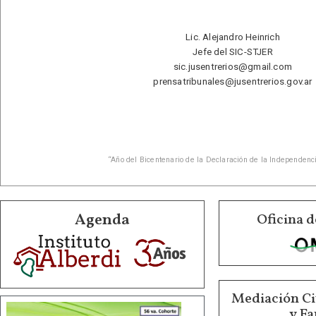
Lic. Alejandro Heinrich
Jefe del SIC-STJER
sic.jusentrerios@gmail.com
prensatribunales@jusentrerios.gov.ar
“Año del Bicentenario de la Declaración de la Independenc
Agenda
Oficina d
Mediación Ci
y Fa