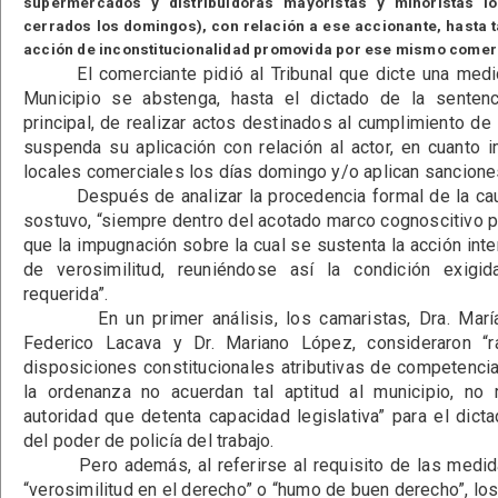
supermercados y distribuidoras mayoristas y minoristas 
cerrados los domingos), con relación a ese accionante, hasta t
acción de inconstitucionalidad promovida por ese mismo comer
El comerciante pidió al Tribunal que dicte una medida
Municipio se abstenga, hasta el dictado de la sentenc
principal, de realizar actos destinados al cumplimiento de
suspenda su aplicación con relación al actor, en cuanto 
locales comerciales los días domingo y/o aplican sancione
Después de analizar la procedencia formal de la caute
sostuvo, “siempre dentro del acotado marco cognoscitivo pr
que la impugnación sobre la cual se sustenta la acción int
de verosimilitud, reuniéndose así la condición exigida
requerida”.
En un primer análisis, los camaristas, Dra. María 
Federico Lacava y Dr. Mariano López, consideraron “r
disposiciones constitucionales atributivas de competencia
la ordenanza no acuerdan tal aptitud al municipio, no 
autoridad que detenta capacidad legislativa” para el dict
del poder de policía del trabajo.
Pero además, al referirse al requisito de las medid
“verosimilitud en el derecho” o “humo de buen derecho”, los