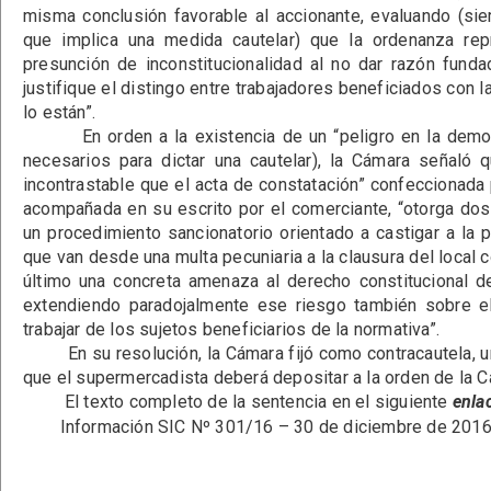
misma conclusión favorable al accionante, evaluando (si
que implica una medida cautelar) que la ordenanza rep
presunción de inconstitucionalidad al no dar razón funda
justifique el distingo entre trabajadores beneficiados con 
lo están”.
En orden a la existencia de un “peligro en la demora”
necesarios para dictar una cautelar), la Cámara señaló 
incontrastable que el acta de constatación” confeccionada
acompañada en su escrito por el comerciante, “otorga dosi
un procedimiento sancionatorio orientado a castigar a la 
que van desde una multa pecuniaria a la clausura del local 
último una concreta amenaza al derecho constitucional d
extendiendo paradojalmente ese riesgo también sobre el
trabajar de los sujetos beneficiarios de la normativa”.
En su resolución, la Cámara fijó como contracautela, u
que el supermercadista deberá depositar a la orden de la C
El texto completo de la sentencia en el siguiente
enla
Información SIC Nº 301/16 – 30 de diciembre de 2016