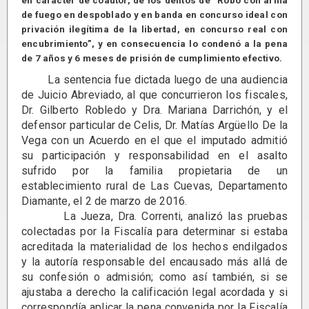
en carácter de coautor, de los delitos de “Robo con arma
de fuego en despoblado y en banda en concurso ideal con
privación ilegítima de la libertad, en concurso real con
encubrimiento”, y en consecuencia lo condenó a la pena
de 7 años y 6 meses de prisión de cumplimiento efectivo.
La sentencia fue dictada luego de una audiencia
de Juicio Abreviado, al que concurrieron los fiscales,
Dr. Gilberto Robledo y Dra. Mariana Darrichón, y el
defensor particular de Celis, Dr. Matías Argüello De la
Vega con un Acuerdo en el que el imputado admitió
su participación y responsabilidad en el asalto
sufrido por la familia propietaria de un
establecimiento rural de Las Cuevas, Departamento
Diamante, el 2 de marzo de 2016.
La Jueza, Dra. Correnti, analizó las pruebas
colectadas por la Fiscalía para determinar si estaba
acreditada la materialidad de los hechos endilgados
y la autoría responsable del encausado más allá de
su confesión o admisión; como así también, si se
ajustaba a derecho la calificación legal acordada y si
correspondía aplicar la pena convenida por la Fiscalía