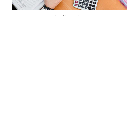
Contrataciones
Compras STJ
Firma Digital
Gestiones Internas
Institucional
Funcional
Jurisdiccional