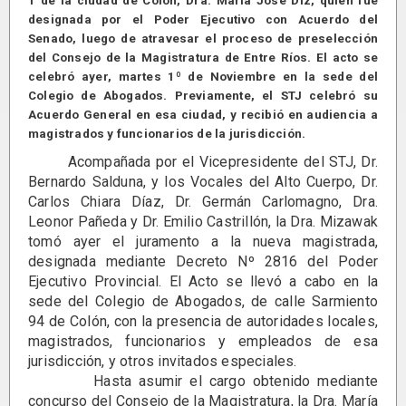
1 de la ciudad de Colón, Dra. María José Diz, quien fue
designada por el Poder Ejecutivo con Acuerdo del
Senado, luego de atravesar el proceso de preselección
del Consejo de la Magistratura de Entre Ríos. El acto se
celebró ayer, martes 1º de Noviembre en la sede del
Colegio de Abogados. Previamente, el STJ celebró su
Acuerdo General en esa ciudad, y recibió en audiencia a
magistrados y funcionarios de la jurisdicción.
Acompañada por el Vicepresidente del STJ, Dr.
Bernardo Salduna, y los Vocales del Alto Cuerpo, Dr.
Carlos Chiara Díaz, Dr. Germán Carlomagno, Dra.
Leonor Pañeda y Dr. Emilio Castrillón, la Dra. Mizawak
tomó ayer el juramento a la nueva magistrada,
designada mediante Decreto Nº 2816 del Poder
Ejecutivo Provincial. El Acto se llevó a cabo en la
sede del Colegio de Abogados, de calle Sarmiento
94 de Colón, con la presencia de autoridades locales,
magistrados, funcionarios y empleados de esa
jurisdicción, y otros invitados especiales.
Hasta asumir el cargo obtenido mediante
concurso del Consejo de la Magistratura, la Dra. María