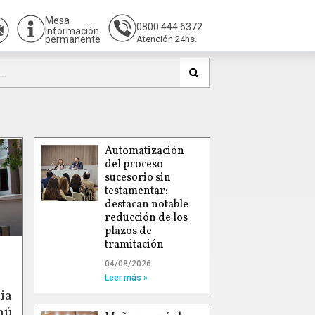
Mesa
0800 444 6372
Información
permanente
Atención 24hs.
Automatización
del proceso
sucesorio sin
testamentar:
destacan notable
reducción de los
plazos de
tramitación
04/08/2026
Leer más »
ia
hú