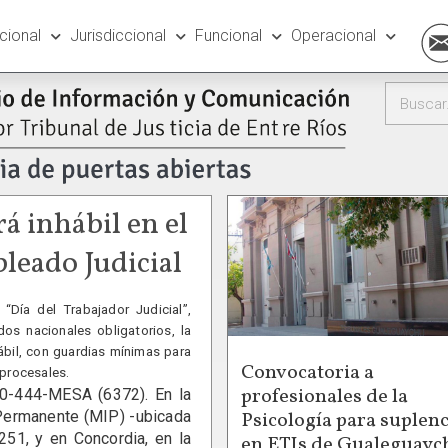
ucional
Jurisdiccional
Funcional
Operacional
á inhábil en el
pleado Judicial
Día del Trabajador Judicial”,
dos nacionales obligatorios, la
hábil, con guardias mínimas para
Convocatoria a
 procesales.
profesionales de la
800-444-MESA (6372). En la
Psicología para suplenc
 Permanente (MIP) -ubicada
 251, y en Concordia, en la
en ETIs de Gualeguayc