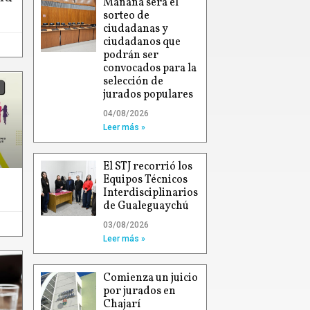
Mañana será el
sorteo de
ciudadanas y
ciudadanos que
podrán ser
convocados para la
selección de
jurados populares
04/08/2026
Leer más »
El STJ recorrió los
Equipos Técnicos
Interdisciplinarios
de Gualeguaychú
03/08/2026
Leer más »
Comienza un juicio
por jurados en
Chajarí