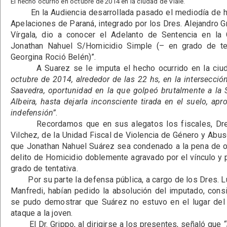
El hecho ocurrió en octubre de 2014 en la ciudad de Viale.
En la Audiencia desarrollada pasado el mediodía de hoy
Apelaciones de Paraná, integrado por los Dres. Alejandro G
Vírgala, dio a conocer el Adelanto de Sentencia en la 
Jonathan Nahuel S/Homicidio Simple (– en grado de ten
Georgina Roció Belén)”.
A Suarez se le imputa el hecho ocurrido en la ciuda
octubre de 2014, alrededor de las 22 hs, en la intersección
Saavedra, oportunidad en la que golpeó brutalmente a la 
Albeira, hasta dejarla inconsciente tirada en el suelo, ap
indefensión”
.
Recordamos que en sus alegatos los fiscales, Dres.
Vilchez, de la Unidad Fiscal de Violencia de Género y Abus
que Jonathan Nahuel Suárez sea condenado a la pena de o
delito de Homicidio doblemente agravado por el vínculo y p
grado de tentativa.
Por su parte la defensa pública, a cargo de los Dres. L
Manfredi, habían pedido la absolución del imputado, con
se pudo demostrar que Suárez no estuvo en el lugar de
ataque a la joven.
El Dr. Grippo, al dirigirse a los presentes, señaló que