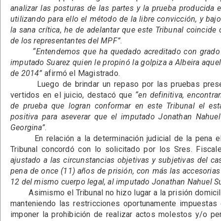
analizar las posturas de las partes y la prueba producida 
utilizando para ello el método de la libre convicción, y baj
la sana crítica, he de adelantar que este Tribunal coincide 
de los representantes del MPF”
.
“Entendemos que ha quedado acreditado con grado d
imputado Suarez quien le propinó la golpiza a Albeira aque
de 2014”
afirmó el Magistrado.
Luego de brindar un repaso por las pruebas presen
vertidos en el juicio, destacó que
“en definitiva, encontr
de prueba que logran conformar en este Tribunal el esta
positiva para aseverar que el imputado Jonathan Nahuel
Georgina”
.
En relación a la determinación judicial de la pena el 
Tribunal concordó con lo solicitado por los Sres. Fisc
ajustado a las circunstancias objetivas y subjetivas del ca
pena de once (11) años de prisión, con más las accesorias l
12 del mismo cuerpo legal, al imputado Jonathan Nahuel S
Asimismo el Tribunal no hizo lugar a la prisión domicilia
manteniendo las restricciones oportunamente impuestas e
imponer la prohibición de realizar actos molestos y/o pe