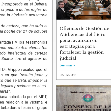
e incorporada en el Debate,
o el prisma de las reglas de
con la hipótesis acusatoria
e certeza, que ha sido el
Oficinas de Gestión de
lla noche del 21 de octubre
Audiencias del fuero
penal avanzan en
tadas y los testimonios
estrategias para
amos suficientes elementos
fortalecer la gestión
do intelectual de certeza
judicial
 Suarez fue el agresor de
Leer más »
Dr. Grippo recalcó que el
ales en que
“resulta justo y
07/08/2026
so que se trata, imponer la
egales previstas en el art.
uarez”
.
ria solicitada por el MPF,
n relación a la víctima, e
rturbadores hacia el grupo