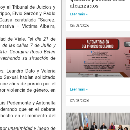
alcanzados
 el Tribunal de Juicios y
rippo, Elvio Garzón y Pablo
Leer más »
Causa caratulada “Suarez,
08/08/2026
tativa – Victima Albeira,
d de Viale,
“el día 21 de
 de las calles 7 de Julio y
Srta. Georgina Roció Belén
rovechando su situación de
 Leandro Dato y Valeria
o Sexual, habían solicitado
nce años de prisión por el
or violencia de género, en
Leer más »
07/08/2026
uis Pedemonte y Antonella
siderando que en el debate
l hecho en el momento del
“por unanimidad y luego de