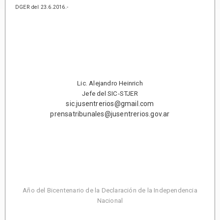
DGER del 23.6.2016.-
Lic. Alejandro Heinrich
Jefe del SIC-STJER
sic.jusentrerios@gmail.com
prensatribunales@jusentrerios.gov.ar
Año del Bicentenario de la Declaración de la Independencia
Nacional